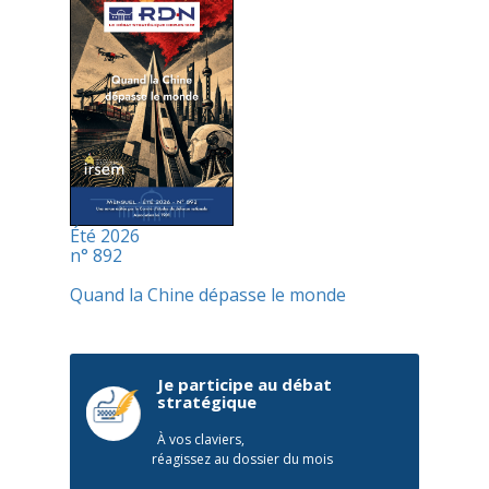
Été 2026
n° 892
Quand la Chine dépasse le monde
Je participe au débat
stratégique
À vos claviers,
réagissez au dossier du mois