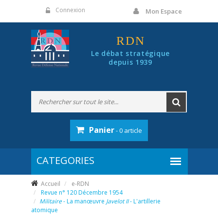
Panneau de gestion des cookies
Connexion
Mon Espace
RDN
Le débat stratégique
depuis 1939
Panier
- 0 article
Accueil
e-RDN
Revue n° 120 Décembre 1954
Militaire
- La manœuvre
Javelot II
- L'artillerie
atomique