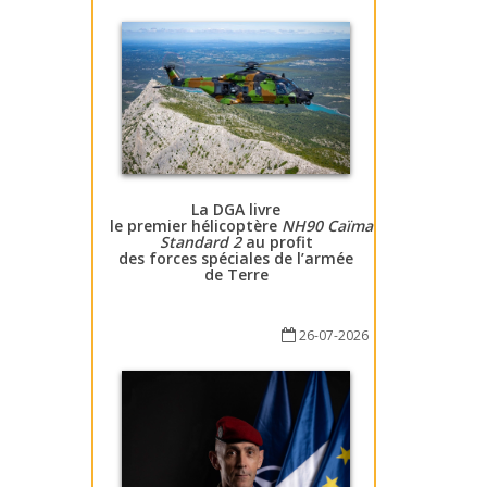
La DGA livre
le premier hélicoptère
NH90 Caïman
Standard 2
au profit
des forces spéciales de l’armée
de Terre
26-07-2026