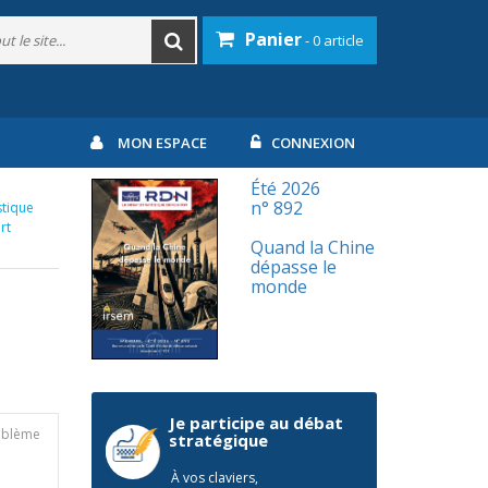
Panier
- 0 article
MON ESPACE
CONNEXION
Été 2026
n° 892
stique
rt
Quand la Chine
dépasse le
monde
Je participe au débat
roblème
stratégique
À vos claviers,