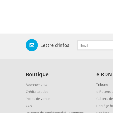
Lettre d'infos
Boutique
e
-RDN
Abonnements
Tribune
Crédits articles
e-Recensi
Points de vente
Cahiers de
CGV
Florilège h
Politique de confidentialité / Mentions
Repères