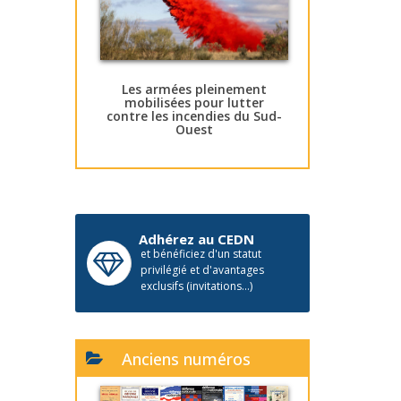
Les armées pleinement
mobilisées pour lutter
contre les incendies du Sud-
Ouest
Adhérez au CEDN
et bénéficiez d'un statut
privilégié et d'avantages
exclusifs (invitations...)
Anciens numéros