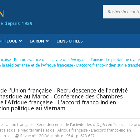
N
e depuis 1939
IOTHÈQUE
LA RDN
LIENS UTILES
rançaise - Recrudescence de l'activité des
fellagha
en Tunisie - Le problème dyna
Méditerranée et de l'Afrique française - L'accord franco-indien sur le transfe
é de l'Union française - Recrudescence de l'activité
ynastique au Maroc - Conférence des Chambres
l'Afrique française - L'accord franco-indien
ation politique au Vietnam
 de l'Union française - Recrudescence de l'activité des
fellagha
en Tunisie - Le p
et de la Méditerranée et de l'Afrique française - L'accord franco-indien
tnam »
Revue n° 120 Décembre 1954
- p. 623-627