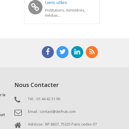
Liens utiles
Institutions, ministères,
médias...
Nous Contacter
r le
Tél. : 01 44 42 31 90
Email : contact@defnat.com
ourt
Adresse : BP 8607, 75325 Paris cedex 07