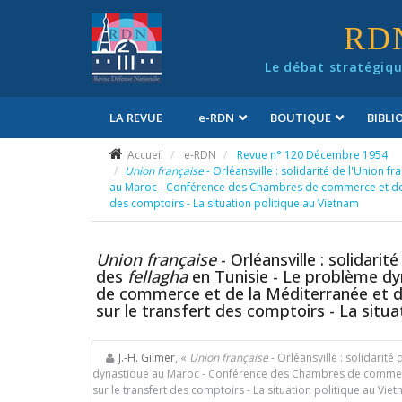
Panneau de gestion des cookies
RD
Le débat stratégiqu
LA REVUE
e
-RDN
BOUTIQUE
BIBL
Conditions générales de vente
Accueil
e-RDN
Revue n° 120 Décembre 1954
Union française
- Orléansville : solidarité de l'Union f
au Maroc - Conférence des Chambres de commerce et de la 
des comptoirs - La situation politique au Vietnam
Union française
- Orléansville : solidarit
des
fellagha
en Tunisie - Le problème d
de commerce et de la Méditerranée et de 
sur le transfert des comptoirs - La situ
J.-H. Gilmer
, «
Union française
- Orléansville : solidarité
dynastique au Maroc - Conférence des Chambres de commerce 
sur le transfert des comptoirs - La situation politique au Vie