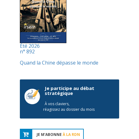
Été 2026
n° 892
Quand la Chine dépasse le monde
Je participe au débat
stratégique
À vos claviers,
réagissez au dossier du mois
JE M'ABONNE
À LA RDN