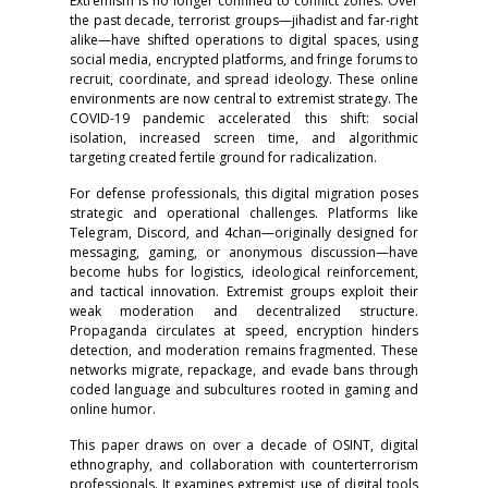
Extremism is no longer confined to conflict zones. Over
the past decade, terrorist groups—jihadist and far-right
alike—have shifted operations to digital spaces, using
social media, encrypted platforms, and fringe forums to
recruit, coordinate, and spread ideology. These online
environments are now central to extremist strategy. The
COVID-19 pandemic accelerated this shift: social
isolation, increased screen time, and algorithmic
targeting created fertile ground for radicalization.
For defense professionals, this digital migration poses
strategic and operational challenges. Platforms like
Telegram, Discord, and 4chan—originally designed for
messaging, gaming, or anonymous discussion—have
become hubs for logistics, ideological reinforcement,
and tactical innovation. Extremist groups exploit their
weak moderation and decentralized structure.
Propaganda circulates at speed, encryption hinders
detection, and moderation remains fragmented. These
networks migrate, repackage, and evade bans through
coded language and subcultures rooted in gaming and
online humor.
This paper draws on over a decade of OSINT, digital
ethnography, and collaboration with counterterrorism
professionals. It examines extremist use of digital tools