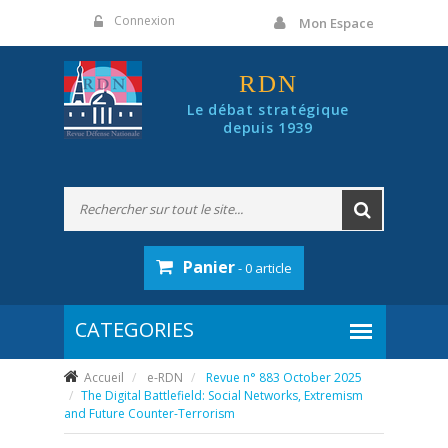
Panneau de gestion des cookies
Connexion
Mon Espace
RDN
Le débat stratégique
depuis 1939
Panier
- 0 article
Accueil
e-RDN
Revue n° 883 October 2025
The Digital Battlefield: Social Networks, Extremism
and Future Counter-Terrorism