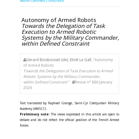
within Defined Constraint
Autonomy of Armed Robots
Towards the Delegation of Task
Execution to Armed Robotic
Systems by the Military Commander,
within Defined Constraint
Gérard Boisboissel (de)
,
Eliott Le Gall
, "Autonomy
of Armed Robots
Towards the Delegation of Task Execution to Armed
Robotic Systems by the Military Commander,
within Defined Constraint
"
Revue n° 886 January
2026
Text translated by Raphaël Grange, Saint-Cyr Coëtquidan Military
Academy (AMSCC).
Preliminary note:
The views expressed in this article are open to
debate and do not reflect the official position of the French Armed
Forces.