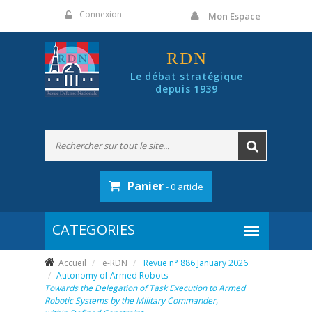
Panneau de gestion des cookies
Connexion
Mon Espace
RDN
Le débat stratégique
depuis 1939
Panier
- 0 article
Accueil
e-RDN
Revue n° 886 January 2026
Autonomy of Armed Robots
Towards the Delegation of Task Execution to Armed
Robotic Systems by the Military Commander,