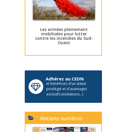
Les armées pleinement
mobilisées pour lutter
contre les incendies du Sud-
Ouest
Adhérez au CEDN
et bénéficiez d'un statut
privilégié et d'avantages
exclusifs (invitations...)
Anciens numéros