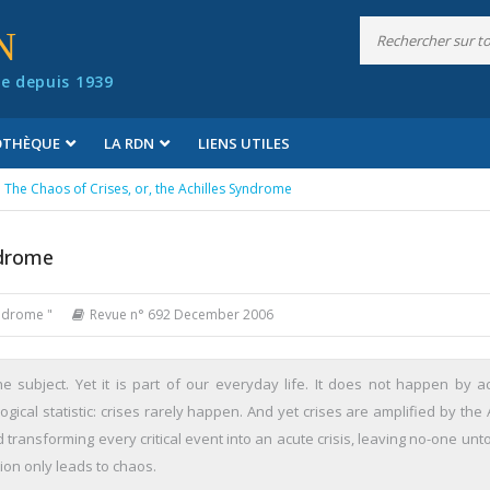
N
e depuis 1939
IOTHÈQUE
LA RDN
LIENS UTILES
The Chaos of Crises, or, the Achilles Syndrome
ndrome
yndrome "
Revue n° 692 December 2006
 subject. Yet it is part of our everyday life. It does not happen by ac
ical statistic: crises rarely happen. And yet crises are amplified by the 
 transforming every critical event into an acute crisis, leaving no-one un
ion only leads to chaos.