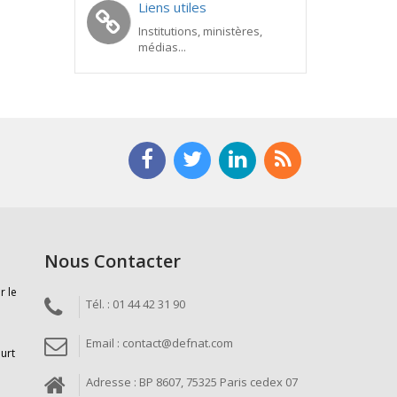
Liens utiles
Institutions, ministères,
médias...
Nous Contacter
r le
Tél. : 01 44 42 31 90
Email : contact@defnat.com
ourt
Adresse : BP 8607, 75325 Paris cedex 07