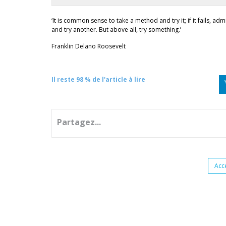
‘It is common sense to take a method and try it; if it fails, admit
and try another. But above all, try something.’
Franklin Delano Roosevelt
Il reste 98 % de l'article à lire
Partagez...
Acc