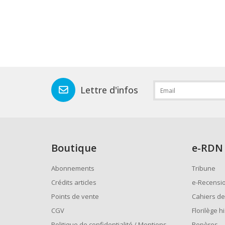
Lettre d'infos
Boutique
e
-RDN
Abonnements
Tribune
Crédits articles
e-Recensi
Points de vente
Cahiers de
CGV
Florilège h
Politique de confidentialité / Mentions
Repères