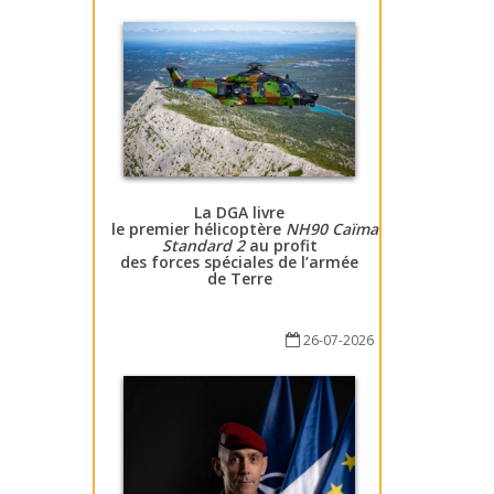
La DGA livre
le premier hélicoptère
NH90 Caïman
Standard 2
au profit
des forces spéciales de l’armée
de Terre
26-07-2026