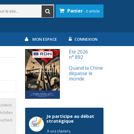
Panier
- 0 article
MON ESPACE
CONNEXION
Été 2026
n° 892
Quand la Chine
dépasse le
monde
cident.
Achilles
Je participe au débat
touched.
stratégique
À vos claviers,