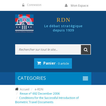
Panneau de gestion des cookies
Connexion
Mon Espace
RDN
Le débat stratégique
depuis 1939
Panier
- 0 article
Accueil
e-RDN
Revue n° 692 December 2006
Conditions for the Successful Introduction of
Biometric Travel Documents