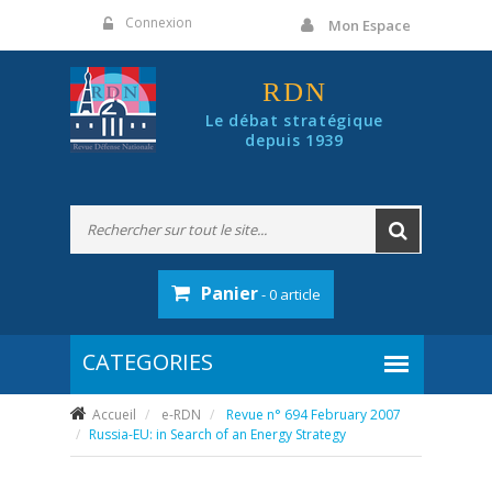
Panneau de gestion des cookies
Connexion
Mon Espace
RDN
Le débat stratégique
depuis 1939
Panier
- 0 article
Accueil
e-RDN
Revue n° 694 February 2007
Russia-EU: in Search of an Energy Strategy