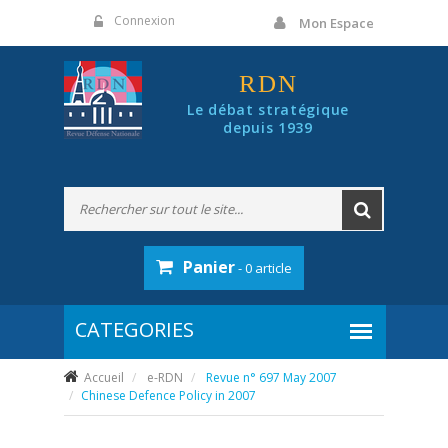
Panneau de gestion des cookies
Connexion
Mon Espace
RDN
Le débat stratégique
depuis 1939
Panier
- 0 article
Accueil
e-RDN
Revue n° 697 May 2007
Chinese Defence Policy in 2007