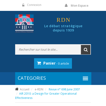
Panneau de gestion des cookies
Connexion
Mon Espace
RDN
Le débat stratégique
depuis 1939
Panier
- 0 article
Accueil
e-RDN
Revue n° 698 June 2007
AIR 2010: a Design for Greater Operational
Effectiveness