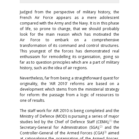
Judged from the perspective of military history, the
French Air Force appears as a mere adolescent
compared with the Army and the Navy. It is in this phase
of life, so prone to change, that we should probably
look for the main reason which has motivated the
Air Force to embark on a comprehensive
transformation of its command and control structures.
This youngest of the forces has demonstrated real
enthusiasm for remodelling its organisation, going so
far as to question principles which are a part of military
history, such as the idea of air regions.
Nevertheless, far from being a straightforward quest for
originality, the ‘AIR 2010’ reforms are based on a
development which stems from the ministerial strategy
for reform: the passage from a logic of resources to
one of results.
The staff work for AIR 2010 is being completed and the
Ministry of Defence (MOD) is pursuing a series of major
(1)
studies led by the Chief of Defence Staff (CEMA),
the
(2)
Secretary-General for Administration (SGA),
and the
(3)
Controller-General of the Armed Forces (CGA)
aimed
at rationalising the organisation of the Armed Forces,