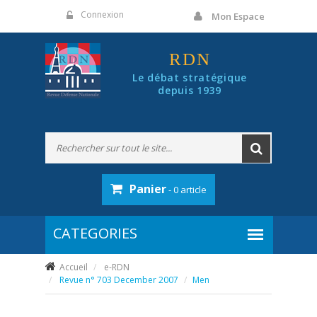
Panneau de gestion des cookies
Connexion
Mon Espace
RDN
Le débat stratégique
depuis 1939
Panier
- 0 article
Accueil
e-RDN
Revue n° 703 December 2007
Men