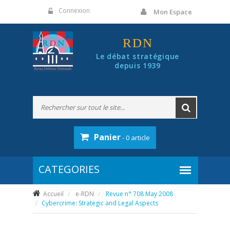
Panneau de gestion des cookies
Connexion
Mon Espace
RDN
Le débat stratégique
depuis 1939
Panier
- 0 article
Accueil
e-RDN
Revue n° 708 May 2008
Cybercrime: Strategic and Legal Aspects