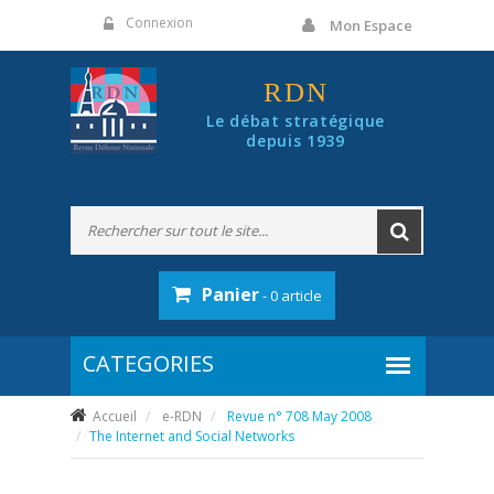
Panneau de gestion des cookies
Connexion
Mon Espace
RDN
Le débat stratégique
depuis 1939
Panier
- 0 article
Accueil
e-RDN
Revue n° 708 May 2008
The Internet and Social Networks