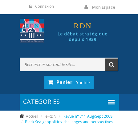
Panneau de gestion des cookies
Connexion
Mon Espace
RDN
Le débat stratégique
depuis 1939
Panier
- 0 article
Accueil
e-RDN
Revue n° 711 Aug/Sept 2008
Black Sea geopolitics: challenges and perspectives