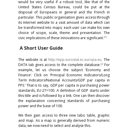
would be very useful if a robust tool, like that of the
United States Census Bureau, could be put at the
disposal of Europeans in general and the French in
particular. This public organisation gives access through
its Internet website to a vast amount of data which can
be transformed into maps; each user can make his own
choice of scope, scale, theme and presentation. The
(1)
civic implications of these innovations are significant.’
A Short User Guide
The website is at
http://epp.eurostat.ec.europa.eu
. The
(2)
DATA tab gives access to the complete database.
For
example, let us choose the subject ‘Economy and
Finance’. Click on ‘Principal Economic Indicators/Long
Term Indicators/National Accounts/GDP par capita in
PPS.’ That is to say, GDP per capita in purchasing power
standards, EU-27=100. A definition of GDP starts under
this title and is followed by a link. One can then discover
the explanation concerning standards of purchasing
power and the base of 100.
We then gain access to three new tabs: table, graphic
and map. As a map is generally derived from numeric
data, we now need to select and analyse this.