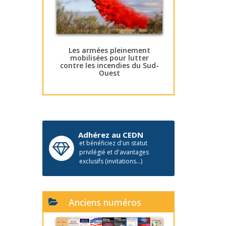
Les armées pleinement
mobilisées pour lutter
contre les incendies du Sud-
Ouest
Adhérez au CEDN
et bénéficiez d'un statut
privilégié et d'avantages
exclusifs (invitations...)
Anciens numéros