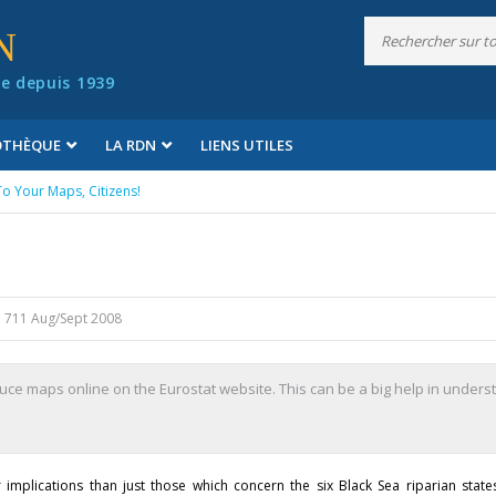
N
e depuis 1939
IOTHÈQUE
LA RDN
LIENS UTILES
To Your Maps, Citizens!
 711 Aug/Sept 2008
oduce maps online on the Eurostat website. This can be a big help in under
implications than just those which concern the six Black Sea riparian states