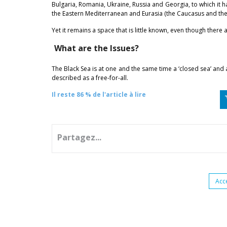
Bulgaria, Romania, Ukraine, Russia and Georgia, to which it
the Eastern Mediterranean and Eurasia (the Caucasus and the
Yet it remains a space that is little known, even though there a
What are the Issues?
The Black Sea is at one and the same time a ‘closed sea’ and a
described as a free-for-all.
Il reste 86 % de l'article à lire
Partagez...
Acc