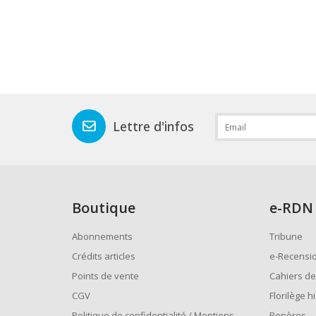
Lettre d'infos
Boutique
e
-RDN
Abonnements
Tribune
Crédits articles
e-Recensi
Points de vente
Cahiers de
CGV
Florilège h
Politique de confidentialité / Mentions
Repères