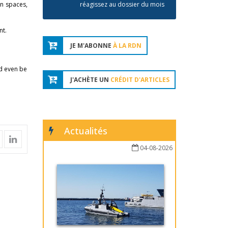
an spaces,
réagissez au dossier du mois
nt.
JE M'ABONNE
À LA RDN
ld even be
J'ACHÈTE UN
CRÉDIT D'ARTICLES
Actualités
04-08-2026