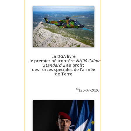
La DGA livre
le premier hélicoptère
NH90 Caïman
Standard 2
au profit
des forces spéciales de l’armée
de Terre
26-07-2026