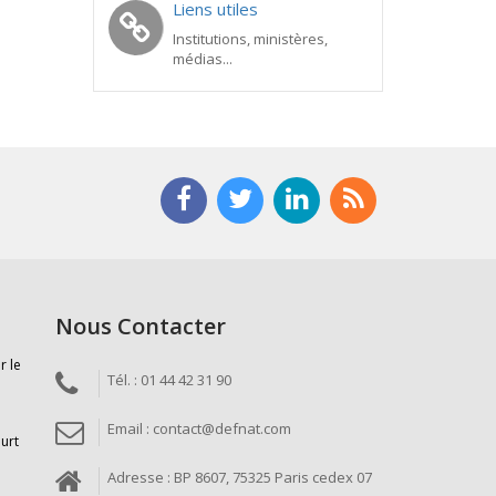
Liens utiles
Institutions, ministères,
médias...
Nous Contacter
r le
Tél. : 01 44 42 31 90
Email : contact@defnat.com
ourt
Adresse : BP 8607, 75325 Paris cedex 07