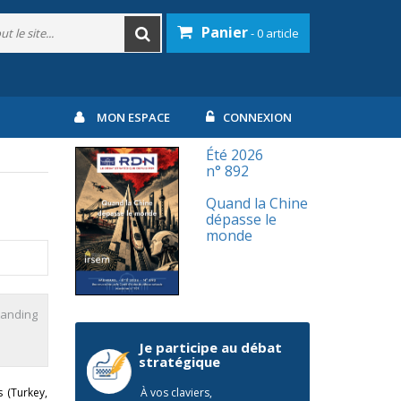
Panier
- 0 article
MON ESPACE
CONNEXION
Été 2026
n° 892
Quand la Chine
dépasse le
monde
standing
Je participe au débat
stratégique
 (Turkey,
À vos claviers,