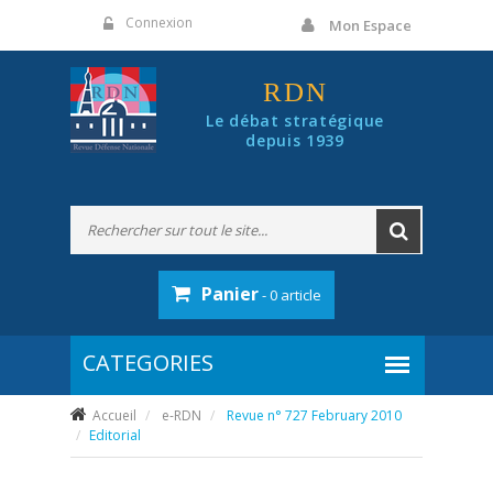
Panneau de gestion des cookies
Connexion
Mon Espace
RDN
Le débat stratégique
depuis 1939
Panier
- 0 article
Accueil
e-RDN
Revue n° 727 February 2010
Editorial