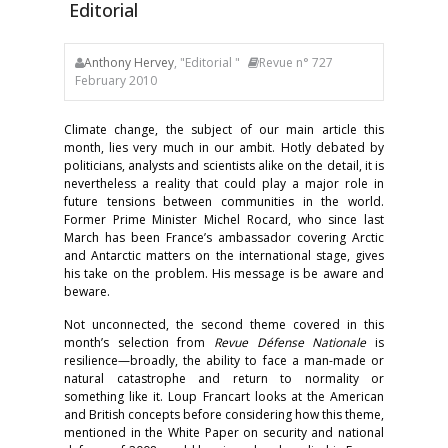
Editorial
Anthony Hervey
, "Editorial "
Revue n° 727
February 2010
Climate change, the subject of our main article this
month, lies very much in our ambit. Hotly debated by
politicians, analysts and scientists alike on the detail, it is
nevertheless a reality that could play a major role in
future tensions between communities in the world.
Former Prime Minister Michel Rocard, who since last
March has been France’s ambassador covering Arctic
and Antarctic matters on the international stage, gives
his take on the problem. His message is be aware and
beware.
Not unconnected, the second theme covered in this
month’s selection from
Revue Défense Nationale
is
resilience—broadly, the ability to face a man-made or
natural catastrophe and return to normality or
something like it. Loup Francart looks at the American
and British concepts before considering how this theme,
mentioned in the White Paper on security and national