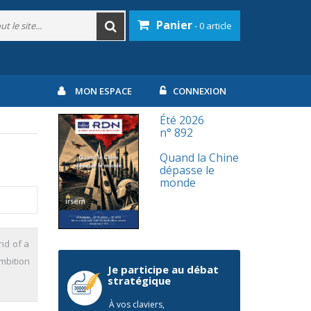
Panier
- 0 article
MON ESPACE
CONNEXION
Été 2026
n° 892
Quand la Chine
dépasse le
monde
nd of a
mbition
Je participe au débat
stratégique
À vos claviers,