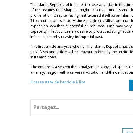
The Islamic Republic of Iran merits close attention in this tim
of the realities that shape it, might help us to understand 
proliferation. Despite having restructured itself as an Islami
51 centuries of its history since the Jiroft civilisation an
expansion, whether successful or rebuffed. One may very w
capability in fact conceals a desire to protect existing natio
influence, thereby reviving its imperial past.
This first article analyses whether the Islamic Republic has t
past. A second article will endeavour to identify the territorie
in its ambitions.
‘The empire is a system that amalgamates physical space, div
an army, religion with a universal vocation and the deificati
Il reste 93 % de l'article à lire
Partagez...
Acc