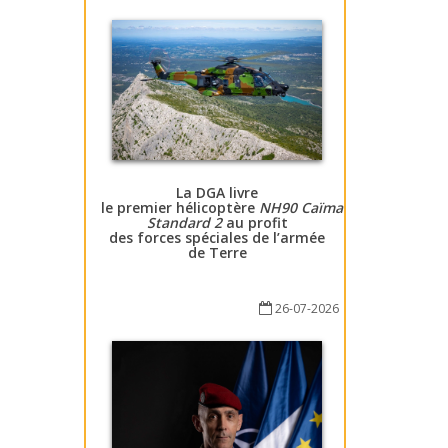
La DGA livre
le premier hélicoptère
NH90 Caïman
Standard 2
au profit
des forces spéciales de l’armée
de Terre
26-07-2026