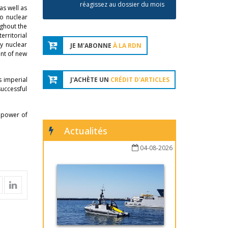
réagissez au dossier du mois
as well as
to nuclear
ughout the
erritorial
y nuclear
JE M'ABONNE
À LA RDN
ent of new
s imperial
J'ACHÈTE UN
CRÉDIT D'ARTICLES
successful
e power of
Actualités
04-08-2026