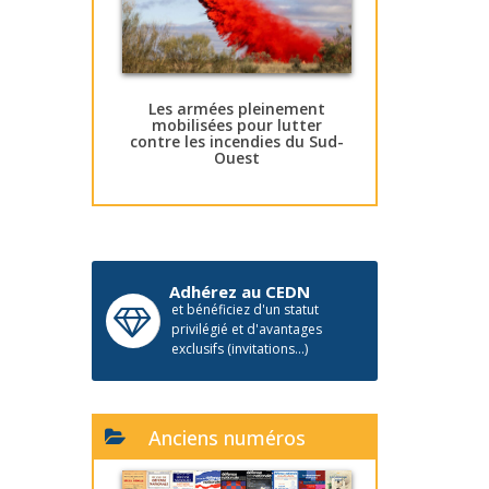
Les armées pleinement
mobilisées pour lutter
contre les incendies du Sud-
Ouest
Adhérez au CEDN
et bénéficiez d'un statut
privilégié et d'avantages
exclusifs (invitations...)
Anciens numéros