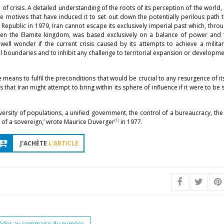
e of crisis. A detailed understanding of the roots of its perception of the world, 
the motives that have induced it to set out down the potentially perilous path 
c Republic in 1979, Iran cannot escape its exclusively imperial past which, thro
d then the Elamite kingdom, was based exclusively on a balance of power and t
ell wonder if the current crisis caused by its attempts to achieve a militar
nal boundaries and to inhibit any challenge to territorial expansion or developm
he means to fulfil the preconditions that would be crucial to any resurgence of it
s that Iran might attempt to bring within its sphere of influence if it were to be 
ersity of populations, a unified government, the control of a bureaucracy, th
(1)
on of a sovereign,’ wrote Maurice Duverger
in 1977.
J'ACHÈTE
L'ARTICLE
éder au sommaire du numéro