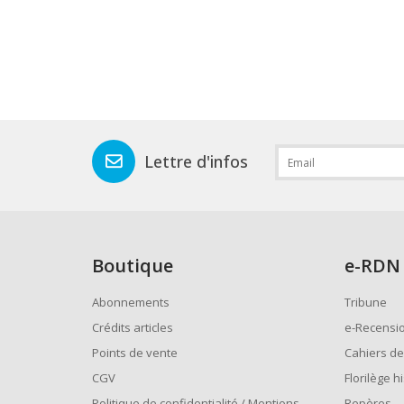
Lettre d'infos
Boutique
e
-RDN
Abonnements
Tribune
Crédits articles
e-Recensi
Points de vente
Cahiers de
CGV
Florilège h
Politique de confidentialité / Mentions
Repères