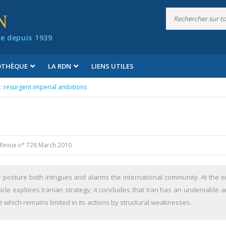
N
e depuis 1939
IOTHÈQUE
LA RDN
LIENS UTILES
n: resurgent imperial ambitions
Revue n° 728 March 2010
ar posture both intrigues and alarms the international community. At the e
icle explores Iranian strategy; it concludes that Iran has an undeniable a
e which remains limited in its actions by structural weaknesses.