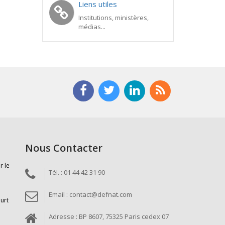
Liens utiles
Institutions, ministères,
médias...
Nous Contacter
r le
Tél. : 01 44 42 31 90
Email : contact@defnat.com
ourt
Adresse : BP 8607, 75325 Paris cedex 07