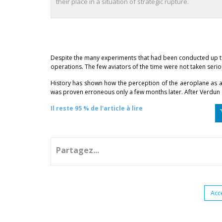
their place in a situation of strategic rupture.
Despite the many experiments that had been conducted up to 
operations. The few aviators of the time were not taken seriou
History has shown how the perception of the aeroplane as an 
was proven erroneous only a few months later. After Verdun
Il reste 95 % de l'article à lire
Partagez...
Acc