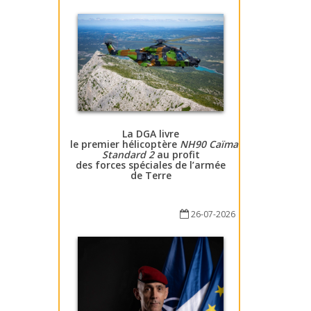
La DGA livre
le premier hélicoptère
NH90 Caïman
Standard 2
au profit
des forces spéciales de l’armée
de Terre
26-07-2026