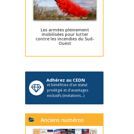
Les armées pleinement
mobilisées pour lutter
contre les incendies du Sud-
Ouest
Adhérez au CEDN
et bénéficiez d'un statut
privilégié et d'avantages
exclusifs (invitations...)
Anciens numéros