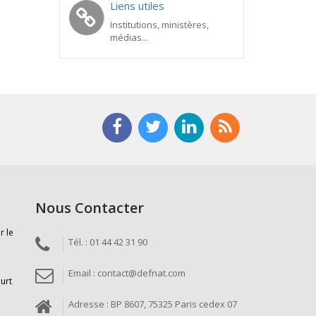
Liens utiles
Institutions, ministères,
médias...
Nous Contacter
r le
Tél. : 01 44 42 31 90
Email : contact@defnat.com
ourt
Adresse : BP 8607, 75325 Paris cedex 07