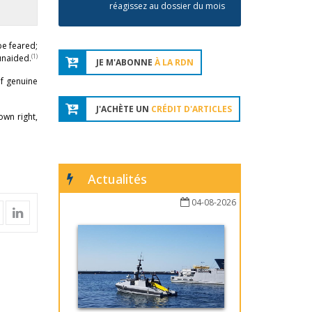
réagissez au dossier du mois
 be feared;
(1)
 unaided.
JE M'ABONNE
À LA RDN
of genuine
J'ACHÈTE UN
CRÉDIT D'ARTICLES
own right,
Actualités
04-08-2026