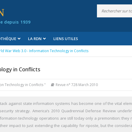
N
e depuis 1939
IOTHÈQUE
LA RDN
LIENS UTILES
ld War Web 3.0 - Information Technology in Conflicts
ogy in Conflicts
on Technology in Conflicts "
Revue n° 728 March 2010
tack against state information systems has become one of the vital elem
security strategy. America’s 2010 Quadrennial Defense Review underli
formation technology operations are still today only a premonition: they 
 their impact to just extending the capability for riposte, but the consider