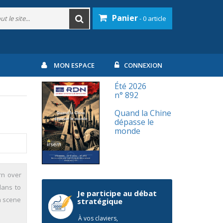
Panier
- 0 article
MON ESPACE
CONNEXION
Été 2026
n° 892
Quand la Chine
dépasse le
monde
rn over
lans to
Je participe au débat
n scene
stratégique
À vos claviers,