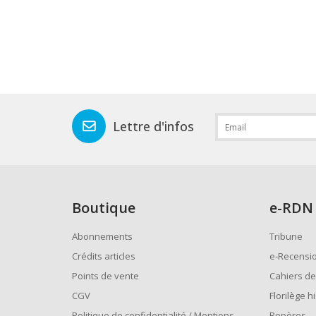
Lettre d'infos
Boutique
e
-RDN
Abonnements
Tribune
Crédits articles
e-Recensi
Points de vente
Cahiers de
CGV
Florilège h
Politique de confidentialité / Mentions
Repères