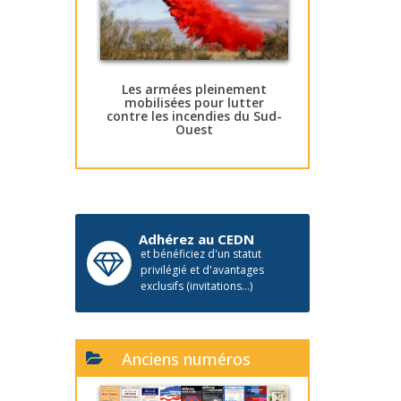
Les armées pleinement
mobilisées pour lutter
contre les incendies du Sud-
Ouest
Adhérez au CEDN
et bénéficiez d'un statut
privilégié et d'avantages
exclusifs (invitations...)
Anciens numéros