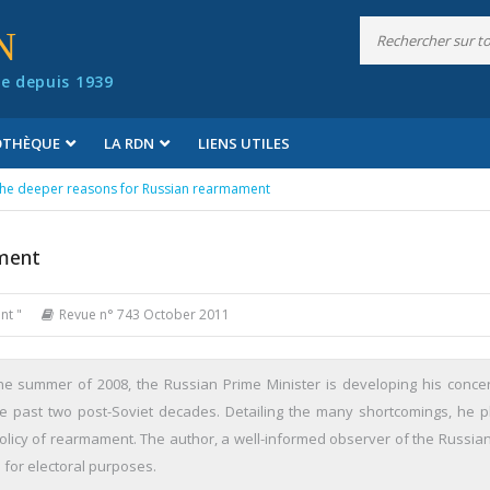
N
e depuis 1939
IOTHÈQUE
LA RDN
LIENS UTILES
he deeper reasons for Russian rearmament
ament
nt "
Revue n° 743 October 2011
he summer of 2008, the Russian Prime Minister is developing his conce
he past two post-Soviet decades. Detailing the many shortcomings, he p
 policy of rearmament. The author, a well-informed observer of the Russia
d for electoral purposes.