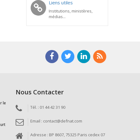
Liens utiles
Institutions, ministères,
médias...
Nous Contacter
r le
Tél. : 01 44 42 31 90
Email : contact@defnat.com
ourt
Adresse : BP 8607, 75325 Paris cedex 07