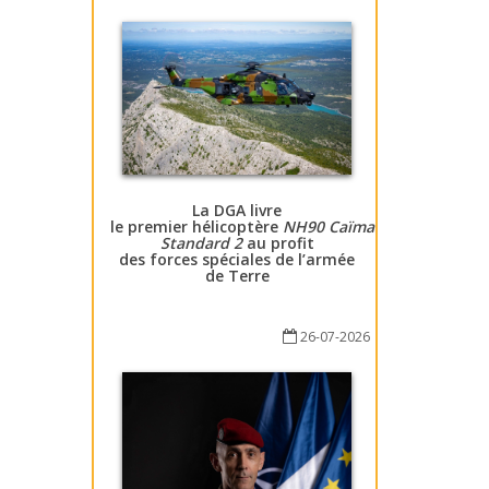
La DGA livre
le premier hélicoptère
NH90 Caïman
Standard 2
au profit
des forces spéciales de l’armée
de Terre
26-07-2026