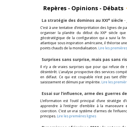
Repères - Opinions - Débats
e
La stratégie des dominos au XXI
siècle
-
C’est à une tentative d’interprétation des lignes de p
e
organiser la planète du début du XXI
siècle que 
géostratégique de la configuration qui a suivi la fin 
atlantique sous inspiration américaine, il théorise une
points chauds de la mondialisation.
Lire les premières
Surprises sans surprise, mais pas sans r
Il n’y a de vraies surprises que pour qui refuse de 
désintérêt. L’analyse prospective des services compé
en défaut. Ce qui est coupable n’est pas tant d’êtr
saisissement et démuni par impéritie.
Lire les premièr
Essai sur l’influence, arme des guerres 
L’information est l’outil principal d’une stratégie d’
apprendre à l’intégrer d’emblée à la manoeuvre e
coercition. C’est un vrai système d’armes de l’influen
principes.
Lire les premières lignes