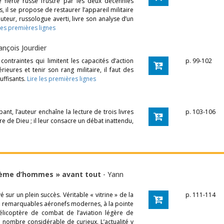
 fierté russe frustré par les deux décennies
 il se propose de restaurer l’appareil militaire
teur, russologue averti, livre son analyse d’un
 les premières lignes
ançois Jourdier
contraintes qui limitent les capacités d’action
p. 99-102
ieures et tenir son rang militaire, il faut des
uffisants.
Lire les premières lignes
ant, l’auteur enchaîne la lecture de trois livres
p. 103-106
ure de Dieu ; il leur consacre un débat inattendu,
stème d’hommes » avant tout
-
Yann
sur un plein succès. Véritable « vitrine » de la
p. 111-114
e remarquables aéronefs modernes, à la pointe
l’hélicoptère de combat de l’aviation légère de
un nombre considérable de curieux. L’actualité y