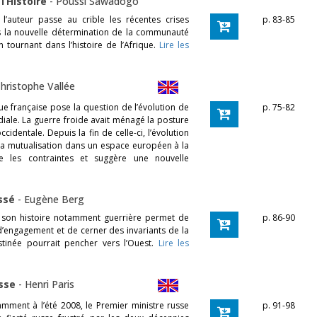
l’Histoire
-
Poussi Sawadogo
l’auteur passe au crible les récentes crises
p. 83-85
dans la nouvelle détermination de la communauté
 tournant dans l’histoire de l’Afrique.
Lire les
hristophe Vallée
que française pose la question de l’évolution de
p. 75-82
iale. La guerre froide avait ménagé la posture
cidentale. Depuis la fin de celle-ci, l’évolution
sa mutualisation dans un espace européen à la
ue les contraintes et suggère une nouvelle
assé
-
Eugène Berg
et son histoire notamment guerrière permet de
p. 86-90
d’engagement et de cerner des invariants de la
tinée pourrait pencher vers l’Ouest.
Lire les
usse
-
Henri Paris
amment à l’été 2008, le Premier ministre russe
p. 91-98