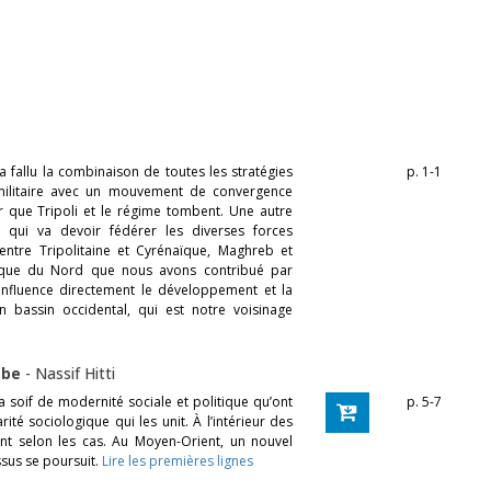
 a fallu la combinaison de toutes les stratégies
p. 1-1
t militaire avec un mouvement de convergence
r que Tripoli et le régime tombent. Une autre
, qui va devoir fédérer les diverses forces
 entre Tripolitaine et Cyrénaïque, Maghreb et
rique du Nord que nous avons contribué par
 influence directement le développement et la
 bassin occidental, qui est notre voisinage
rabe
-
Nassif Hitti
la soif de modernité sociale et politique qu’ont
p. 5-7
rité sociologique qui les unit. À l’intérieur des
nt selon les cas. Au Moyen-Orient, un nouvel
ssus se poursuit.
Lire les premières lignes