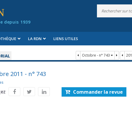
N
e depuis 1939
IOTHÈQUE
LA RDN
LIENS UTILES
RIAL
Octobre - n° 743
20
bre 2011 - n° 743
es
gez
Commander la revue