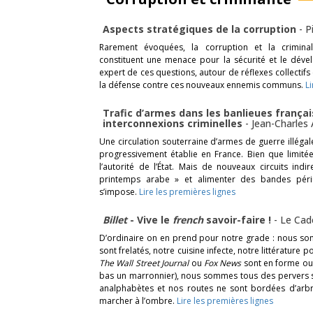
Aspects stratégiques de la corruption
-
P
Rarement évoquées, la corruption et la criminal
constituent une menace pour la sécurité et le dével
expert de ces questions, autour de réflexes collectifs
la défense contre ces nouveaux ennemis communs.
L
Trafic d’armes dans les banlieues françai
interconnexions criminelles
-
Jean-Charles
Une circulation souterraine d’armes de guerre illégale
progressivement établie en France. Bien que limitée,
l’autorité de l’État. Mais de nouveaux circuits ind
printemps arabe » et alimenter des bandes périur
s’impose.
Lire les premières lignes
Billet
- Vive le
french
savoir-faire !
-
Le Cad
D’ordinaire on en prend pour notre grade : nous somm
sont frelatés, notre cuisine infecte, notre littérature 
The Wall Street Journal
ou
Fox News
sont en forme ou
bas un marronnier), nous sommes tous des pervers s
analphabètes et nos routes ne sont bordées d’arb
marcher à l’ombre.
Lire les premières lignes