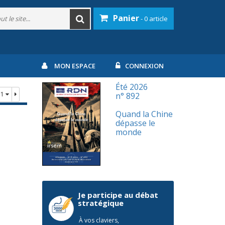
Panier
- 0 article
MON ESPACE
CONNEXION
Été 2026
11
n° 892
Quand la Chine
dépasse le
monde
Je participe au débat
stratégique
À vos claviers,