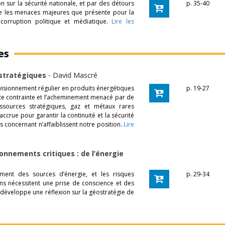
on sur la sécurité nationale, et par des détours
p. 35-40
e les menaces majeures que présente pour la
orruption politique et médiatique.
Lire les
es
 stratégiques
-
David Mascré
isionnement régulier en produits énergétiques
p. 19-27
rte contrainte et l’acheminement menacé par de
ssources stratégiques, gaz et métaux rares
accrue pour garantir la continuité et la sécurité
s concernant n’affaiblissent notre position.
Lire
onnements critiques : de l’énergie
mment des sources d’énergie, et les risques
p. 29-34
ns nécessitent une prise de conscience et des
ui développe une réflexion sur la géostratégie de