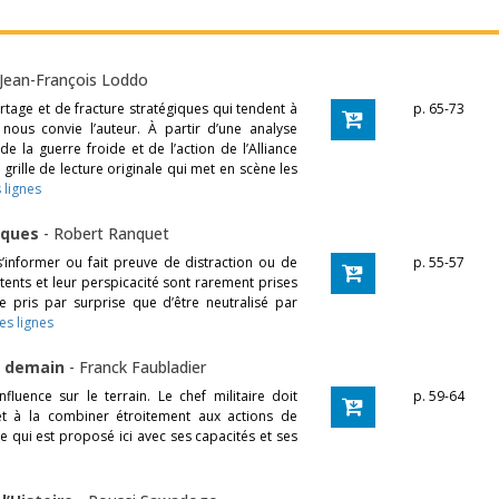
Jean-François Loddo
artage et de fracture stratégiques qui tendent à
p. 65-73
nous convie l’auteur. À partir d’une analyse
de la guerre froide et de l’action de l’Alliance
 grille de lecture originale qui met en scène les
 lignes
isques
-
Robert Ranquet
s’informer ou fait preuve de distraction ou de
p. 55-57
tents et leur perspicacité sont rarement prises
e pris par surprise que d’être neutralisé par
es lignes
de demain
-
Franck Faubladier
influence sur le terrain. Le chef militaire doit
p. 59-64
t à la combiner étroitement aux actions de
ce qui est proposé ici avec ses capacités et ses