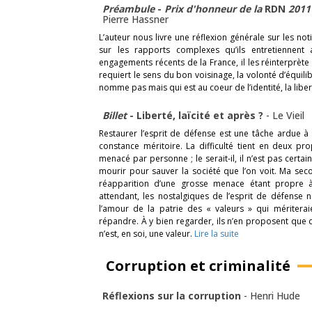
Préambule
-
Prix d'honneur de la
RDN
2011
Pierre Hassner
L’auteur nous livre une réflexion générale sur les no
sur les rapports complexes qu’ils entretiennent
engagements récents de la France, il les réinterprèt
requiert le sens du bon voisinage, la volonté d’équil
nomme pas mais qui est au coeur de l’identité, la libe
Billet
- Liberté, laïcité et après ?
-
Le Vieil
Restaurer l’esprit de défense est une tâche ardue à 
constance méritoire. La difficulté tient en deux pro
menacé par personne ; le serait-il, il n’est pas cert
mourir pour sauver la société que l’on voit. Ma seco
réapparition d’une grosse menace étant propre à 
attendant, les nostalgiques de l’esprit de défense
l’amour de la patrie des « valeurs » qui méritera
répandre. À y bien regarder, ils n’en proposent que deux 
n’est, en soi, une valeur.
Lire la suite
Corruption et criminalité
Réflexions sur la corruption
-
Henri Hude