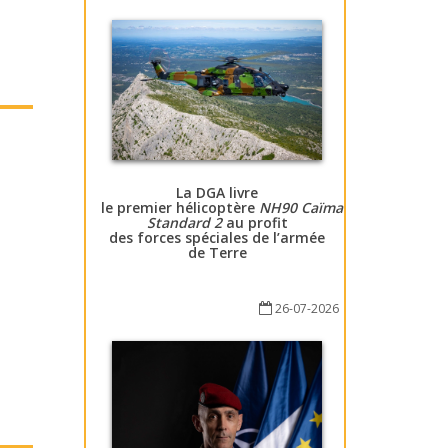
La DGA livre
le premier hélicoptère
NH90 Caïman
Standard 2
au profit
des forces spéciales de l’armée
de Terre
26-07-2026