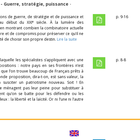
- Guerre, stratégie, puissance
-
tions de guerre, de stratégie et de puissance et
p. 9-16
e
 au début du XXI
siècle. À la lumière des
e en montrant combien la combinatoire actuelle
ibre et de compromis pour préserver ce qu’il ne
rté de choisir son propre destin.
Lire la suite
laquelle les spécialistes s’appliquent avec une
p. 8-8
positions : notre pays en ses frontières n’est
ain que l’on trouve beaucoup de Français prêts à
nde proposition, dira-t-on, est sans valeur, la
susciter un patriotisme nouveau. Soit ! En
 ne ménagent pas leur peine pour substituer à
ient qu’on se batte pour les défendre ou les
: la liberté et la laïcité. Or ni l’une ni l’autre