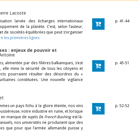
ierre Lacoste
isation larvée des échanges internationaux
p. 41-44
oppement de la planète. C’est, selon l’auteur,
 et de sociétés équilibrées que peut s’organiser
ire les premières lignes
ses : enjeux de pouvoir et
 Antoine
s, alimentée par des filières balkaniques, s’est
p. 45-51
 elle mine la sécurité de tous les citoyens et
irects pourraient résulter des désordres du «
baines constituées. Une nouvelle vigilance
et
es un pays fichu à la gloire éteinte, nos vins
p. 52-52
poussiéreuse, notre industrie en ruine, et lorsque
 en manque de sujets (le
French Bashing
est là-
exuels, nos universités ne produisent que des
res que pour que l’armée allemande puisse y