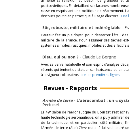
alimente sa réflexion au besoin de grandeur et de
postsoviétiques. En détaillant ses lacunes nombreuses,
russe en esquissant une politique de réarmement. L’au
discours poutinien patriotique à usage électoral.
Lire
Sûr, robuste, militaire et indéréglable
-
Fr
L’auteur fait un plaidoyer pour desserrer l’étau des 
militaire de la France. Pour assumer ses tâches extér
systèmes simples, rustiques, mobiles et des effectifs s
Dieu, oui ou non ?
-
Claude Le Borgne
Avec sa verve habituelle et son esprit d’analyse décap
récents qui tentent de statuer sur l’existence et la nat
à la vigueur roborative.
Lire les premières lignes
Revues - Rapports
Armée de terre
- L’aérocombat : un « sy
Pertuisel
e
Le 49
salon de l’aéronautique du Bourget s’est achevé 
haute technologie aéronautique, on a pu y admirer d
de la technique, et en particulier, côté militaire, 
l’Armée de terre (Alat)
Tigre
qui a, à lui seul, attiré 