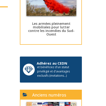
Les armées pleinement
mobilisées pour lutter
contre les incendies du Sud-
Ouest
Adhérez au CEDN
et bénéficiez d'un statut
privilégié et d'avantages
exclusifs (invitations...)
Anciens numéros