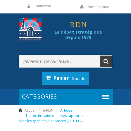
Panneau de gestion des cookies
Connexion
Mon Espace
RDN
Le débat stratégique
depuis 1939
Panier
- 0 article
Accueil
e-RDN
Articles
L’Union africaine dans ses rapports
avec les grandes puissances (II) (T 112)