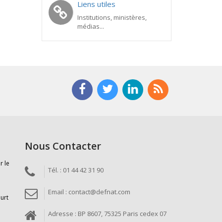
Liens utiles
Institutions, ministères,
médias...
Nous Contacter
r le
Tél. : 01 44 42 31 90
Email : contact@defnat.com
ourt
Adresse : BP 8607, 75325 Paris cedex 07