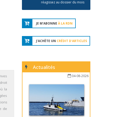
réagissez au dossier du mois
JE M'ABONNE
À LA RDN
J'ACHÈTE UN
CRÉDIT D'ARTICLES
Actualités
vives
04-08-2026
droit
où la
igées
xions
ée de