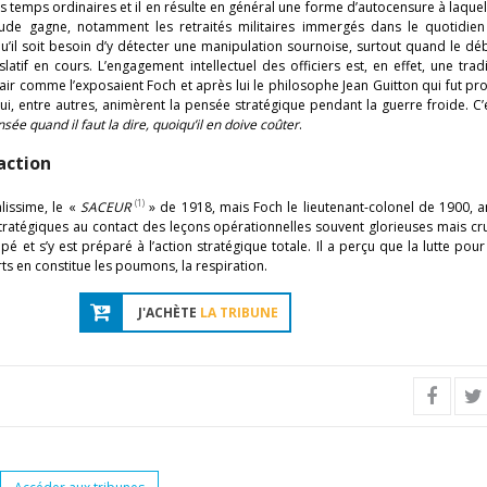
s temps ordinaires et il en résulte en général une forme d’autocensure à laquel
tude gagne, notamment les retraités militaires immergés dans le quotidien
u’il soit besoin d’y détecter une manipulation sournoise, surtout quand le dé
gislatif en cours. L’engagement intellectuel des officiers est, en effet, une trad
pair comme l’exposaient Foch et après lui le philosophe Jean Guitton qui fut pr
qui, entre autres, animèrent la pensée stratégique pendant la guerre froide. C’
ée quand il faut la dire, quoiqu’il en doive coûter
.
action
(1)
lissime, le «
SACEUR
» de 1918, mais Foch le lieutenant-colonel de 1900, a
 stratégiques au contact des leçons opérationnelles souvent glorieuses mais cr
pé et s’y est préparé à l’action stratégique totale. Il a perçu que la lutte pour 
rts en constitue les poumons, la respiration.
J'ACHÈTE
LA TRIBUNE