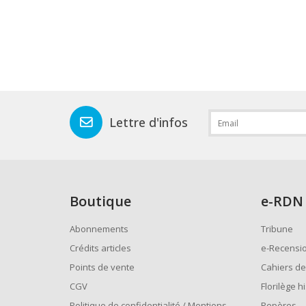
Lettre d'infos
Boutique
e
-RDN
Abonnements
Tribune
Crédits articles
e-Recensi
Points de vente
Cahiers de
CGV
Florilège h
Politique de confidentialité / Mentions
Repères