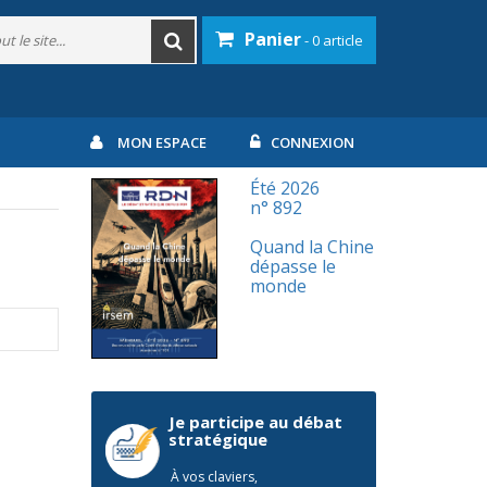
Panier
- 0 article
MON ESPACE
CONNEXION
Été 2026
n° 892
Quand la Chine
dépasse le
monde
Je participe au débat
stratégique
À vos claviers,