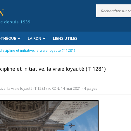
N
e depuis 1939
IOTHÈQUE
LA RDN
LIENS UTILES
iscipline et initiative, la vraie loyauté (T 1281)
ipline et initiative, la vraie loyauté (T 1281)
iative, la vraie loyauté (T 1281) », RDN, 14 mai 2021 - 4 pages