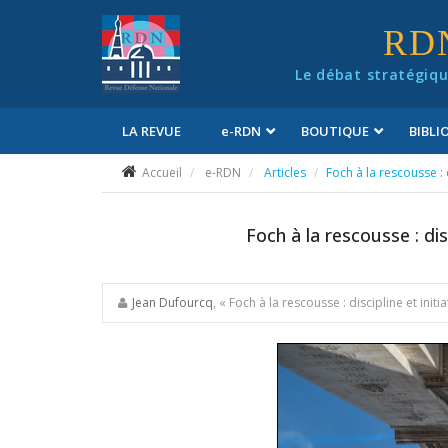
Panneau de gestion des cookies
RD
Le débat stratégiqu
LA REVUE
e
-RDN
BOUTIQUE
BIBL
Conditions générales de vente
Accueil
e-RDN
Articles
Foch à la rescousse : d
Foch à la rescousse : disc
Jean Dufourcq
, « Foch à la rescousse : discipline et init