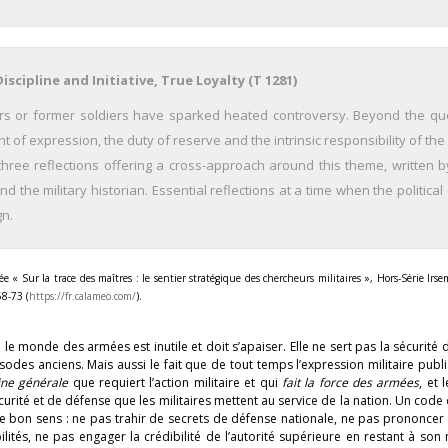
iscipline and Initiative, True Loyalty (T 1281)
iers or former soldiers have sparked heated controversy. Beyond the qu
ight of expression, the duty of reserve and the intrinsic responsibility of the
three reflections offering a cross-approach around this theme, written b
and the military historian. Essential reflections at a time when the politica
gn.
lée « Sur la trace des maîtres : le sentier stratégique des chercheurs militaires », Hors-Série Ir
58-73 (
https://fr.calameo.com/
).
e le monde des armées est inutile et doit s’apaiser. Elle ne sert pas la sécurité 
sodes anciens. Mais aussi le fait que de tout temps l’expression militaire publ
line générale
que requiert l’action militaire et qui
fait la force des armées
, et 
urité et de défense que les militaires mettent au service de la nation. Un cod
de bon sens : ne pas trahir de secrets de défense nationale, ne pas prononcer
lités, ne pas engager la crédibilité de l’autorité supérieure en restant à son