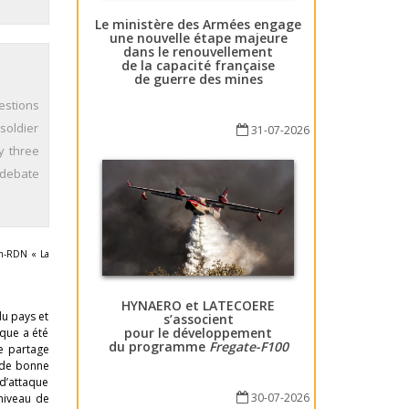
Le ministère des Armées engage
une nouvelle étape majeure
dans le renouvellement
de la capacité française
de guerre des mines
estions
 soldier
31-07-2026
y three
l debate
sem-RDN « La
HYNAERO et LATECOERE
du pays et
s’associent
pour le développement
ique a été
du programme
Fregate-F100
le partage
e de bonne
 d’attaque
30-07-2026
 niveau de