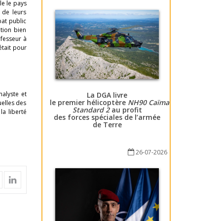
le le pays
 de leurs
bat public
ition bien
ofesseur à
était pour
nalyste et
La DGA livre
le premier hélicoptère
NH90 Caïman
uelles des
Standard 2
au profit
la liberté
des forces spéciales de l’armée
de Terre
26-07-2026