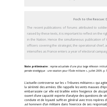
Foch to the Rescue: D
The recent publications of forums attributed to sold
raised by these texts, it is important to reflect on the r
in the Nation. Hence the simultaneous publication of 
officers covering the strategist, the operational chief, 
intensifies as France enters a year of electoral campai
Note préliminaire :
reprise actualisée d’une plus large réflexion intitu
pensée stratégique : une vocation pour l’École militaire », juillet 2009, p. 
L’actuelle controverse sur les « Tribunes militaires » qui agit
la sérénité des armées. Elle rappelle les vents mauvais d’épi
embarrassée car elle est tiraillée entre l’exigence de
discip
ouvert d’une capacité experte d’analyse des questions de séc
conduite et de loyauté suffit en général avec trois repères 
ad hominem
d’un militaire dans l’exercice de ses responsabi