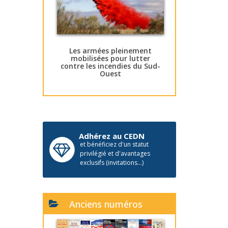
Les armées pleinement
mobilisées pour lutter
contre les incendies du Sud-
Ouest
Adhérez au CEDN
et bénéficiez d'un statut
privilégié et d'avantages
exclusifs (invitations...)
Anciens numéros