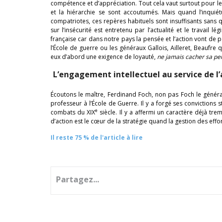
compétence et d’appréciation. Tout cela vaut surtout pour le
et la hiérarchie se sont accoutumés. Mais quand l’inquié
compatriotes, ces repères habituels sont insuffisants sans q
sur l’insécurité est entretenu par l’actualité et le travail lé
française car dans notre pays la pensée et l’action vont de 
l’École de guerre ou les généraux Gallois, Ailleret, Beaufre 
eux d’abord une exigence de loyauté,
ne jamais cacher sa pens
L’engagement intellectuel au service de l’
Écoutons le maître, Ferdinand Foch, non pas Foch le généra
professeur à l’École de Guerre. Il y a forgé ses convictions
e
combats du XIX
siècle. Il y a affermi un caractère déjà trem
d’action est le cœur de la stratégie quand la gestion des effo
Il reste 75 % de l'article à lire
Partagez...