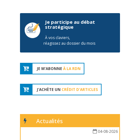
Je participe au débat
stratégique
À vos claviers,
réagissez au dossier du mois
JE M'ABONNE
À LA RDN
J'ACHÈTE UN
CRÉDIT D'ARTICLES
Actualités
04-08-2026