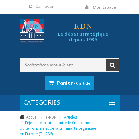
Panneau de gestion des cookies
Connexion
Mon Espace
RDN
Le débat stratégique
depuis 1939
Panier
- 0 article
Accueil
e-RDN
Articles
Enjeux de la lutte contre le financement
du terrorisme et de la criminalité organisée
en Europe (T 1286)