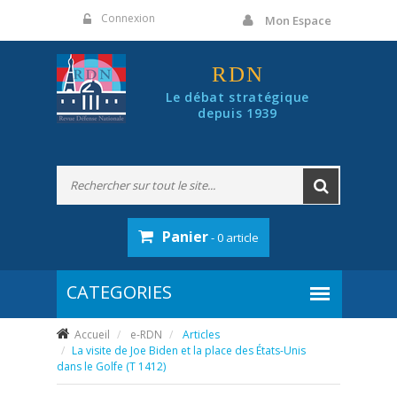
Panneau de gestion des cookies
Connexion
Mon Espace
RDN
Le débat stratégique
depuis 1939
Panier
- 0 article
Accueil
e-RDN
Articles
La visite de Joe Biden et la place des États-Unis
dans le Golfe (T 1412)