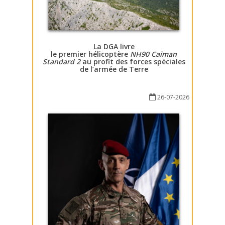
La DGA livre
le premier hélicoptère
NH90 Caïman
Standard 2
au profit des forces spéciales
de l’armée de Terre
26-07-2026