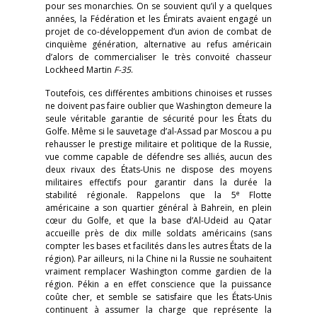
pour ses monarchies. On se souvient qu’il y a quelques
années, la Fédération et les Émirats avaient engagé un
projet de co-développement d’un avion de combat de
cinquième génération, alternative au refus américain
d’alors de commercialiser le très convoité chasseur
Lockheed Martin
F-35
.
Toutefois, ces différentes ambitions chinoises et russes
ne doivent pas faire oublier que Washington demeure la
seule véritable garantie de sécurité pour les États du
Golfe. Même si le sauvetage d’al-Assad par Moscou a pu
rehausser le prestige militaire et politique de la Russie,
vue comme capable de défendre ses alliés, aucun des
deux rivaux des États-Unis ne dispose des moyens
militaires effectifs pour garantir dans la durée la
e
stabilité régionale. Rappelons que la 5
Flotte
américaine a son quartier général à Bahreïn, en plein
cœur du Golfe, et que la base d’Al-Udeid au Qatar
accueille près de dix mille soldats américains (sans
compter les bases et facilités dans les autres États de la
région). Par ailleurs, ni la Chine ni la Russie ne souhaitent
vraiment remplacer Washington comme gardien de la
région. Pékin a en effet conscience que la puissance
coûte cher, et semble se satisfaire que les États-Unis
continuent à assumer la charge que représente la