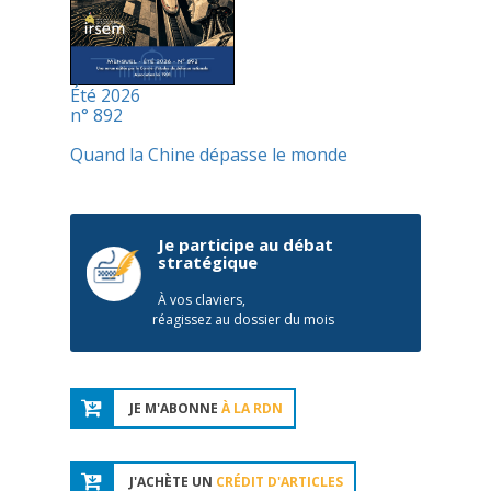
Été 2026
n° 892
Quand la Chine dépasse le monde
Je participe au débat
stratégique
À vos claviers,
réagissez au dossier du mois
JE M'ABONNE
À LA RDN
J'ACHÈTE UN
CRÉDIT D'ARTICLES