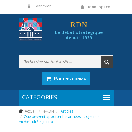
Panneau de gestion des cookies
Connexion
Mon Espace
RDN
Le débat stratégique
depuis 1939
Panier
- 0 article
Accueil
e-RDN
Articles
Que peuvent apporter les armées aux jeunes
en difficulté ? (T 119)