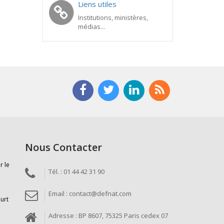
Liens utiles
Institutions, ministères,
médias...
Nous Contacter
r le
Tél. : 01 44 42 31 90
Email : contact@defnat.com
ourt
Adresse : BP 8607, 75325 Paris cedex 07