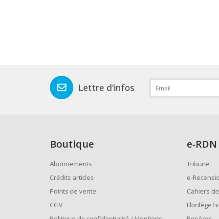
Lettre d'infos
Boutique
e
-RDN
Abonnements
Tribune
Crédits articles
e-Recensi
Points de vente
Cahiers de
CGV
Florilège h
Politique de confidentialité / Mentions
Repères