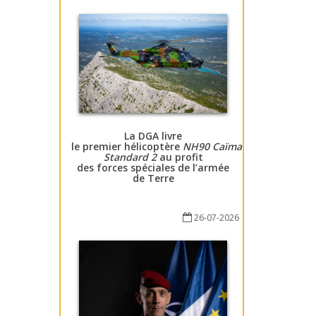
La DGA livre
le premier hélicoptère
NH90 Caïman
Standard 2
au profit
des forces spéciales de l’armée
de Terre
26-07-2026