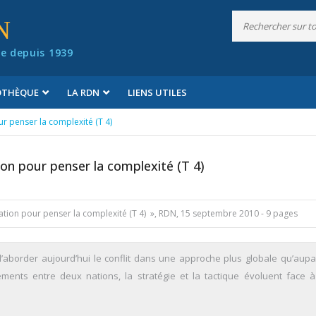
N
e depuis 1939
IOTHÈQUE
LA RDN
LIENS UTILES
r penser la complexité (T 4)
on pour penser la complexité (T 4)
tation pour penser la complexité (T 4) », RDN, 15 septembre 2010 - 9 pages
 d’aborder aujourd’hui le conflit dans une approche plus globale qu’aupa
ntements entre deux nations, la stratégie et la tactique évoluent face 