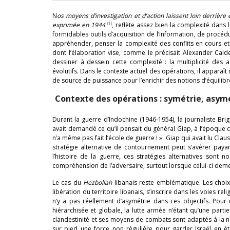
N
os moyens d’investigation et d’action laissent loin derriè
(1)
exprimée en 1944
, reflète assez bien la complexité dans 
formidables outils d’acquisition de l’information, de procéd
appréhender, penser la complexité des conflits en cours et 
dont l’élaboration vise, comme le précisait Alexander Cald
dessiner à dessein cette complexité : la multiplicité des 
évolutifs. Dans le contexte actuel des opérations, il apparaît
de source de puissance pour l’enrichir des notions d’équilib
Contexte des opérations : symétrie, asymé
Durant la guerre d’Indochine (1946-1954), la journaliste Brigi
avait demandé ce qu’il pensait du général Giap, à l’époque c
n’a même pas fait l’école de guerre ! ». Giap qui avait lu Clau
stratégie alternative de contournement peut s’avérer paya
l’histoire de la guerre, ces stratégies alternatives sont 
compréhension de l’adversaire, surtout lorsque celui-ci demeu
Le cas du
Hezbollah
libanais reste emblématique. Les choix
libération du territoire libanais, s’inscrire dans les voies rel
n’y a pas réellement d’asymétrie dans ces objectifs. Pour
hiérarchisée et globale, la lutte armée n’étant qu’une parti
clandestinité et ses moyens de combats sont adaptés à la né
sur pied une force non régulière pour garder Israël en ét