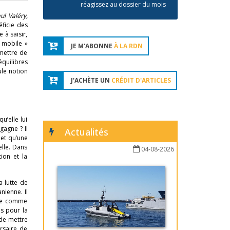
réagissez au dossier du mois
ul Valéry,
éficie des
 à saisir,
« mobile »
JE M'ABONNE
À LA RDN
rmettre de
équilibres
ule notion
J'ACHÈTE UN
CRÉDIT D'ARTICLES
u’elle lui
gagne ? Il
Actualités
 et qu’une
lle. Dans
04-08-2026
tion et la
a lutte de
nienne. Il
çue comme
es pour la
 de mettre
rsaire de