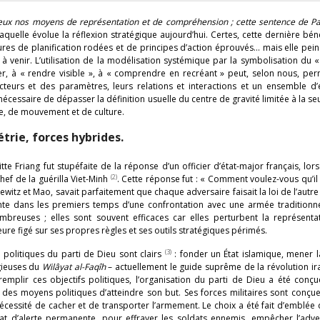
re eux nos moyens de représentation et de compréhension ; cette sentence de Pa
laquelle évolue la réflexion stratégique aujourd’hui. Certes, cette dernière bén
ures de planification rodées et de principes d’action éprouvés… mais elle peine
à venir. L’utilisation de la modélisation systémique par la symbolisation du 
er, à « rendre visible », à « comprendre en recréant » peut, selon nous, pe
acteurs et des paramètres, leurs relations et interactions et un ensemble d’
 nécessaire de dépasser la définition usuelle du centre de gravité limitée à la se
re, de mouvement et de culture.
trie, forces hybrides.
tte Friang fut stupéfaite de la réponse d’un officier d’état-major français, lorsq
(2)
hef de la guérilla Viet-Minh
. Cette réponse fut : « Comment voulez-vous qu’il 
sewitz et Mao, savait parfaitement que chaque adversaire faisait la loi de l’autre
nte dans les premiers temps d’une confrontation avec une armée traditionne
nombreuses ; elles sont souvent efficaces car elles perturbent la représenta
re figé sur ses propres règles et ses outils stratégiques périmés.
(3)
 politiques du parti de Dieu sont clairs
: fonder un État islamique, mener l
igieuses du
Wilâyat al-Faqîh
– actuellement le guide suprême de la révolution ira
 remplir ces objectifs politiques, l’organisation du parti de Dieu a été con
e des moyens politiques d’atteindre son but. Ses forces militaires sont conçu
cessité de cacher et de transporter l’armement. Le choix a été fait d’emblée
at d’alerte permanente, pour effrayer les soldats ennemis, empêcher l’adve