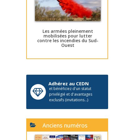
Les armées pleinement
mobilisées pour lutter
contre les incendies du Sud-
Ouest
Adhérez au CEDN
et bénéficiez d'un statut
privilégié et d'avantages
exclusifs (invitations...)
Anciens numéros