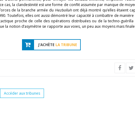
ans ce cas, la clandestinité est une forme de conflit assumée par manque de moy
 forces de la branche armée du
Hezbollah
ont déjà montré qu’elles étaient ca
90. Toutefois, elles ont aussi démontré leur capacité à combattre de manière 
 tactique proche de celle des opérations distribuées ou de la techno-guérilla
 que la notion d’asymétrie se rapporte aux voies, un peu aux moyens mais final
J'ACHÈTE
LA TRIBUNE
Accéder aux tribunes