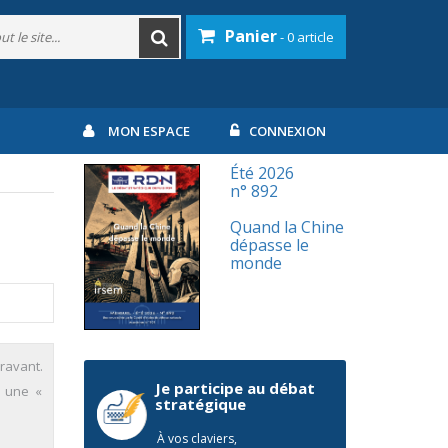
Panier
- 0 article
MON ESPACE
CONNEXION
Été 2026
n° 892
Quand la Chine
dépasse le
monde
ravant.
Je participe au débat
à une «
stratégique
À vos claviers,