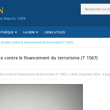
N
e depuis 1939
IOTHÈQUE
LA RDN
LIENS UTILES
lle et lutte contre le financement du terrorisme (T 1567)
lutte contre le financement du terrorisme (T 1567)
et lutte contre le financement du terrorisme (T 1567) », RDN, 26 janvier 2024 - 6 pa