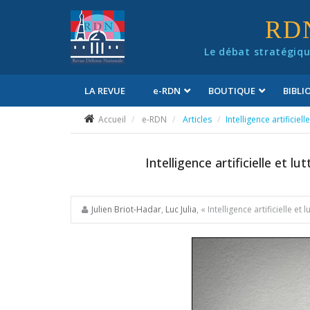
Panneau de gestion des cookies
RD
Le débat stratégiqu
LA REVUE
e
-RDN
BOUTIQUE
BIBL
Conditions générales de vente
Accueil
e-RDN
Articles
Intelligence artificie
Intelligence artificielle et 
Julien Briot-Hadar
,
Luc Julia
, « Intelligence artificielle 