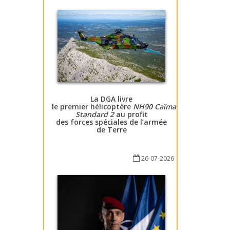
La DGA livre
le premier hélicoptère
NH90 Caïman
Standard 2
au profit
des forces spéciales de l’armée
de Terre
26-07-2026