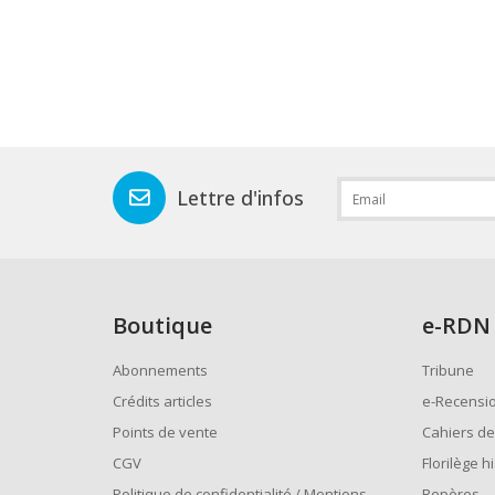
Lettre d'infos
Boutique
e
-RDN
Abonnements
Tribune
Crédits articles
e-Recensi
Points de vente
Cahiers de
CGV
Florilège h
Politique de confidentialité / Mentions
Repères