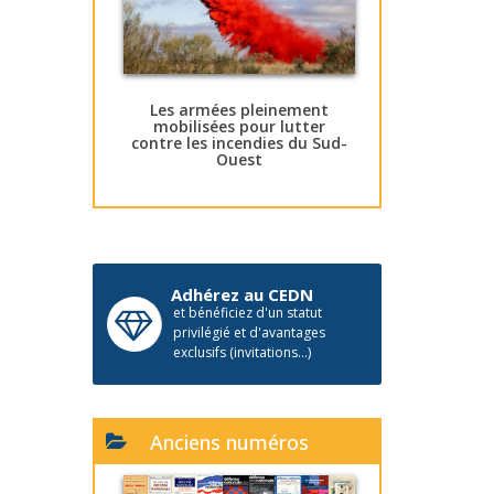
Les armées pleinement
mobilisées pour lutter
contre les incendies du Sud-
Ouest
Adhérez au CEDN
et bénéficiez d'un statut
privilégié et d'avantages
exclusifs (invitations...)
Anciens numéros