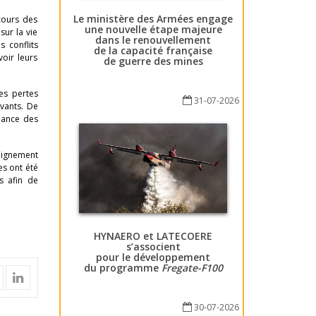
Le ministère des Armées engage
cours des
une nouvelle étape majeure
sur la vie
dans le renouvellement
s conflits
de la capacité française
voir leurs
de guerre des mines
Les pertes
31-07-2026
ivants. De
iance des
seignement
es ont été
s afin de
HYNAERO et LATECOERE
s’associent
pour le développement
du programme
Fregate-F100
30-07-2026