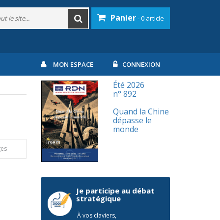
Panier
- 0 article
MON ESPACE
CONNEXION
Été 2026
n° 892
Quand la Chine
dépasse le
monde
ges
Je participe au débat
stratégique
À vos claviers,