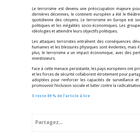
Le terrorisme est devenu une préoccupation majeure pou
dernières décennies, le continent européen a été le théâtre
quotidienne des citoyens. Le terrorisme en Europe est souv
politiques et les inégalités socio-économiques. Les groupes
idéologies et atteindre leurs objectifs politiques.
Les attaques terroristes entraînent des conséquences dévas
humaines et les blessures physiques sont évidentes, mais i
plus, le terrorisme a un impact économique, avec des pert
investisseurs.
Face à cette menace persistante, les pays européens ont pr
et les forces de sécurité collaborent étroitement pour parta
adoptées pour renforcer les capacités de surveillance et
promouvoir l’inclusion sociale et lutter contre la radicalisa
Il reste 89 % de l'article à lire
Partagez...