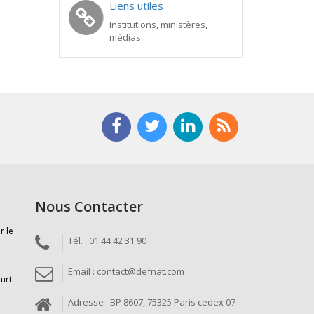
Liens utiles
Institutions, ministères,
médias...
Nous Contacter
r le
Tél. : 01 44 42 31 90
Email : contact@defnat.com
ourt
Adresse : BP 8607, 75325 Paris cedex 07