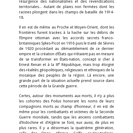
résurgence des nationalismes et des revendications
territoriales… Autant de plaies non fermées dont les
racines plongent dans les champs de bataille de 1914-
18.
Il en est de même au Proche et Moyen-Orient, dont les
frontières furent tracées à la hache sur les débris de
l’Empire ottoman avec les accords secrets franco-
britanniques Sykes-Picot en 1916 puis le traité de Sèvres
de 1920 procédant au démantèlement de ce dernier
empire et la création d’États qui n’étaient pas en mesure
de se transformer en États-nation, concept si cher à
e
Ernest Renan et à la III
République, mais trop éloigné
des réalités géopolitiques, religieuses et ethniques de la
mosaïque des peuples de la région. Là encore, une
grande part de la situation actuelle prend source dans
cette période de la Grande guerre.
Certes, autour des monuments aux morts, il n’y a plus
les cohortes des Poilus honorant les noms de leurs
compagnons morts au champ d’honneur, il en est de
même pour les combattants et victimes de la Seconde
Guerre mondiale, tandis que les anciens combattants
d’Indochine et d’Algérie se font, eux aussi, de plus en
plus rares. Il y a désormais la quatrième génération,