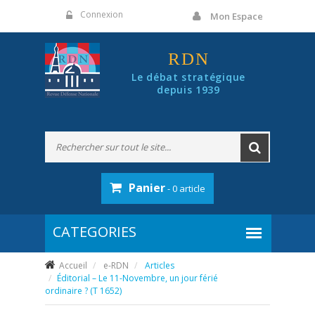
Panneau de gestion des cookies
Connexion
Mon Espace
RDN
Le débat stratégique
depuis 1939
Panier
- 0 article
Accueil
e-RDN
Articles
Éditorial – Le 11-Novembre, un jour férié
ordinaire ? (T 1652)