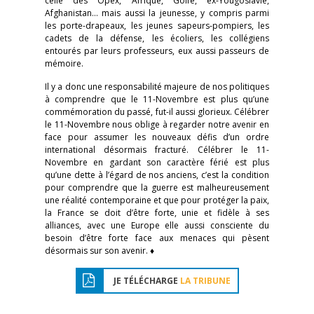
celle des Opex, Afrique, Golfe, ex-Yougoslavie,
Afghanistan… mais aussi la jeunesse, y compris parmi
les porte-drapeaux, les jeunes sapeurs-pompiers, les
cadets de la défense, les écoliers, les collégiens
entourés par leurs professeurs, eux aussi passeurs de
mémoire.
Il y a donc une responsabilité majeure de nos politiques
à comprendre que le 11-Novembre est plus qu’une
commémoration du passé, fut-il aussi glorieux. Célébrer
le 11-Novembre nous oblige à regarder notre avenir en
face pour assumer les nouveaux défis d’un ordre
international désormais fracturé. Célébrer le 11-
Novembre en gardant son caractère férié est plus
qu’une dette à l’égard de nos anciens, c’est la condition
pour comprendre que la guerre est malheureusement
une réalité contemporaine et que pour protéger la paix,
la France se doit d’être forte, unie et fidèle à ses
alliances, avec une Europe elle aussi consciente du
besoin d’être forte face aux menaces qui pèsent
désormais sur son avenir. ♦
JE TÉLÉCHARGE
LA TRIBUNE