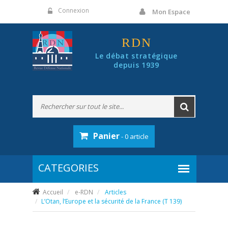
Panneau de gestion des cookies
Connexion
Mon Espace
RDN
Le débat stratégique
depuis 1939
Panier
- 0 article
Accueil
e-RDN
Articles
L’Otan, l’Europe et la sécurité de la France (T 139)