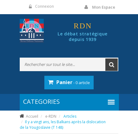
Panneau de gestion des cookies
Connexion
Mon Espace
RDN
Le débat stratégique
depuis 1939
Panier
- 0 article
Accueil
e-RDN
Articles
Il y a vingt ans, les Balkans après la dislocation
de la Yougoslavie (T 148)