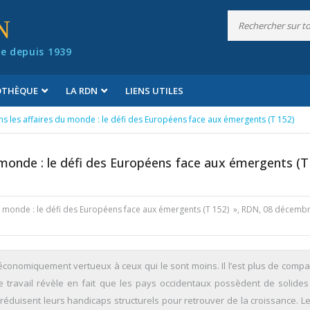
N
e depuis 1939
IOTHÈQUE
LA RDN
LIENS UTILES
s les affaires du monde : le défi des Européens face aux émergents (T 152)
 monde : le défi des Européens face aux émergents (T
du monde : le défi des Européens face aux émergents (T 152) », RDN, 08 décemb
x économiquement vertueux à ceux qui le sont moins. Il l’est plus de compa
ravail révèle en fait que les pays occidentaux possèdent de solides
s réduisent leurs handicaps structurels pour retrouver de la croissance. 