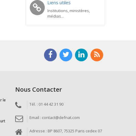
Liens utiles
Institutions, ministères,
médias...
Nous Contacter
r le
Tél. : 01 44 42 31 90
Email : contact@defnat.com
ourt
Adresse : BP 8607, 75325 Paris cedex 07