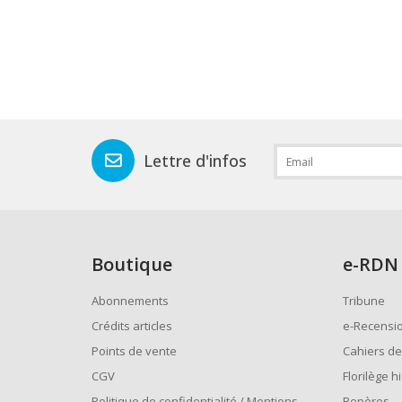
Lettre d'infos
Boutique
e
-RDN
Abonnements
Tribune
Crédits articles
e-Recensi
Points de vente
Cahiers de
CGV
Florilège h
Politique de confidentialité / Mentions
Repères