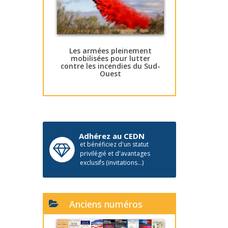
Les armées pleinement
mobilisées pour lutter
contre les incendies du Sud-
Ouest
Adhérez au CEDN
et bénéficiez d'un statut
privilégié et d'avantages
exclusifs (invitations...)
Anciens numéros