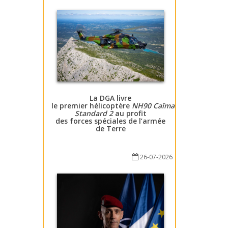
La DGA livre
le premier hélicoptère
NH90 Caïman
Standard 2
au profit
des forces spéciales de l’armée
de Terre
26-07-2026