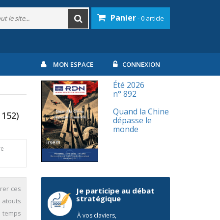
Panier
- 0 article
MON ESPACE
CONNEXION
Été 2026
n° 892
Quand la Chine
 152)
dépasse le
monde
re
rer ces
Je participe au débat
stratégique
 atouts
Le temps
À vos claviers,