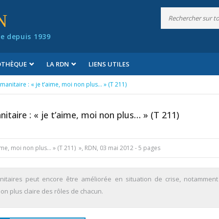
N
e depuis 1939
IOTHÈQUE
LA RDN
LIENS UTILES
manitaire : « je t’aime, moi non plus… » (T 211)
itaire : « je t’aime, moi non plus… » (T 211)
’aime, moi non plus… » (T 211) », RDN, 03 mai 2012 - 5 pages
anitaires peut encore être améliorée en situation de crise, notamment
ion plus claire des rôles de chacun.