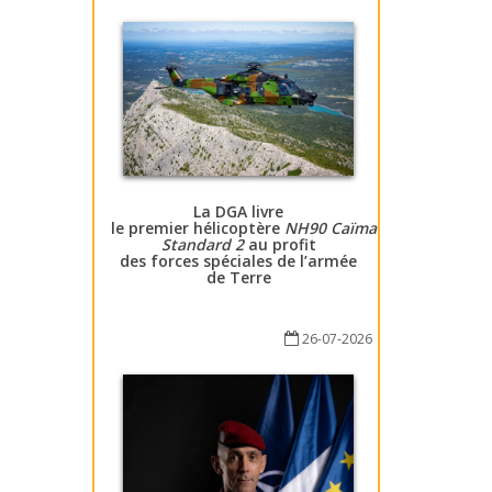
La DGA livre
le premier hélicoptère
NH90 Caïman
Standard 2
au profit
des forces spéciales de l’armée
de Terre
26-07-2026