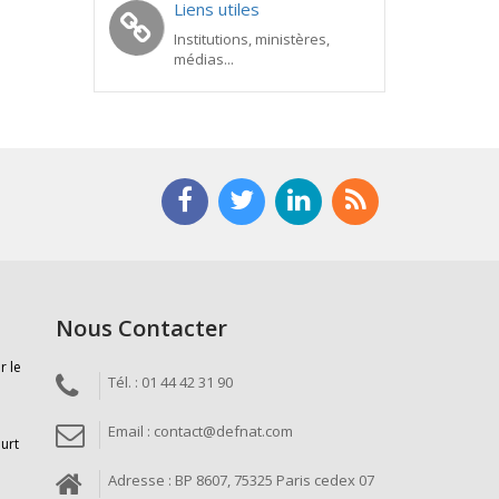
Liens utiles
Institutions, ministères,
médias...
Nous Contacter
r le
Tél. : 01 44 42 31 90
Email : contact@defnat.com
ourt
Adresse : BP 8607, 75325 Paris cedex 07