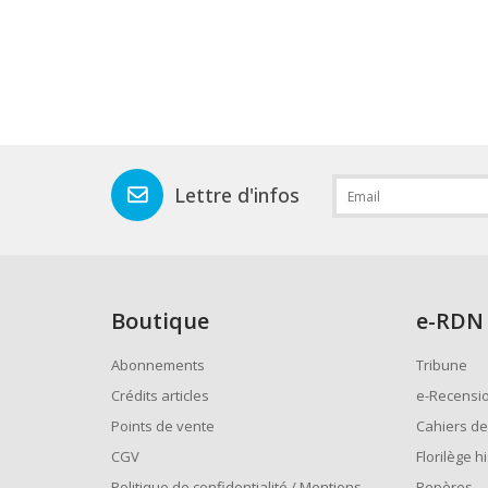
Lettre d'infos
Boutique
e
-RDN
Abonnements
Tribune
Crédits articles
e-Recensi
Points de vente
Cahiers de
CGV
Florilège h
Politique de confidentialité / Mentions
Repères