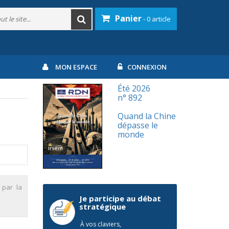
Panier
- 0 article
MON ESPACE
CONNEXION
Été 2026
n° 892
Quand la Chine
dépasse le
monde
 par la
Je participe au débat
stratégique
À vos claviers,