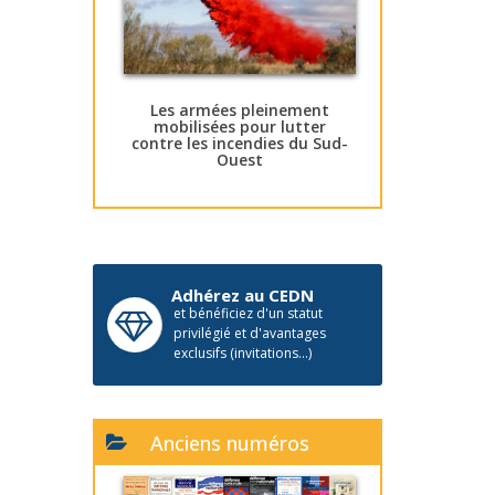
Les armées pleinement
mobilisées pour lutter
contre les incendies du Sud-
Ouest
Adhérez au CEDN
et bénéficiez d'un statut
privilégié et d'avantages
exclusifs (invitations...)
Anciens numéros