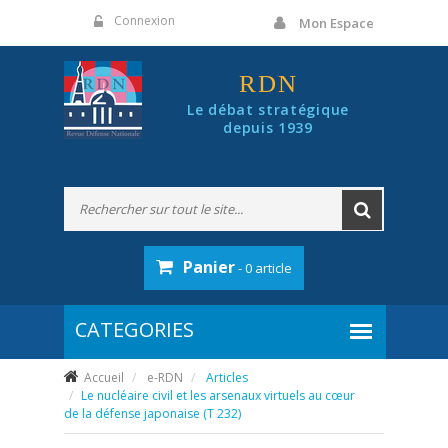
Panneau de gestion des cookies
Connexion
Mon Espace
RDN
Le débat stratégique
depuis 1939
Panier
- 0 article
Accueil
e-RDN
Articles
Le nucléaire civil et les arsenaux virtuels au cœur
de la défense japonaise (T 232)