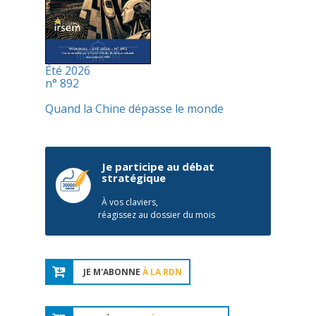
Été 2026
n° 892
Quand la Chine dépasse le monde
Je participe au débat
stratégique
À vos claviers,
réagissez au dossier du mois
JE M'ABONNE
À LA RDN