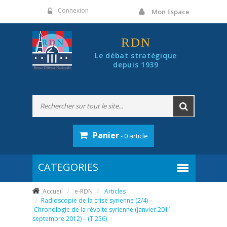
Panneau de gestion des cookies
Connexion
Mon Espace
RDN
Le débat stratégique
depuis 1939
Panier
- 0 article
Accueil
e-RDN
Articles
Radioscopie de la crise syrienne (2/4) –
Chronologie de la révolte syrienne (janvier 2011 -
septembre 2012) – (T 256)