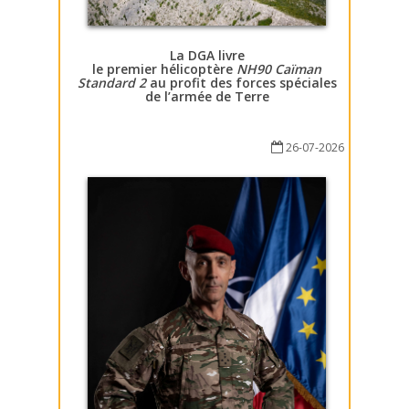
La DGA livre
le premier hélicoptère
NH90 Caïman
Standard 2
au profit des forces spéciales
de l’armée de Terre
26-07-2026