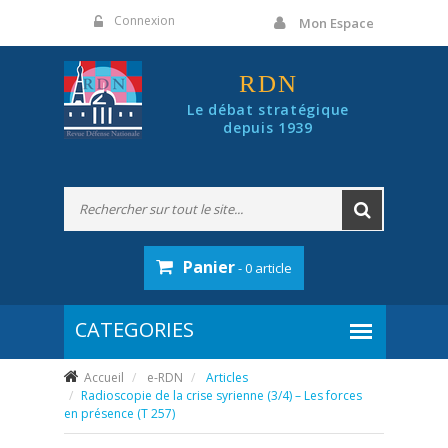
Panneau de gestion des cookies
Connexion
Mon Espace
RDN
Le débat stratégique
depuis 1939
Panier
- 0 article
Accueil
e-RDN
Articles
Radioscopie de la crise syrienne (3/4) – Les forces
en présence (T 257)