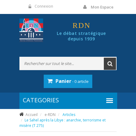
Panneau de gestion des cookies
Connexion
Mon Espace
RDN
Le débat stratégique
depuis 1939
Panier
- 0 article
Accueil
e-RDN
Articles
Le Sahel après la Libye : anarchie, terrorisme et
misère (T 275)