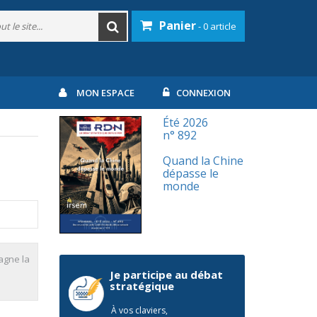
Panier
- 0 article
MON ESPACE
CONNEXION
Été 2026
n° 892
Quand la Chine
dépasse le
monde
pagne la
Je participe au débat
stratégique
À vos claviers,