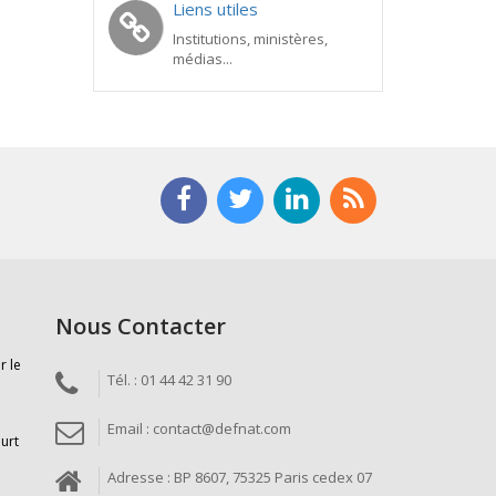
Liens utiles
Institutions, ministères,
médias...
Nous Contacter
r le
Tél. : 01 44 42 31 90
Email : contact@defnat.com
ourt
Adresse : BP 8607, 75325 Paris cedex 07