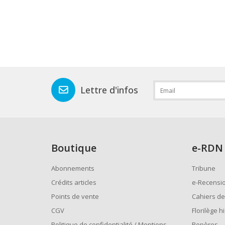
Lettre d'infos
Boutique
e
-RDN
Abonnements
Tribune
Crédits articles
e-Recensi
Points de vente
Cahiers de
CGV
Florilège h
Politique de confidentialité / Mentions
Repères