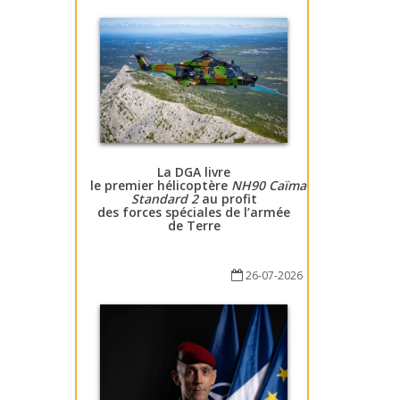
La DGA livre
le premier hélicoptère
NH90 Caïman
Standard 2
au profit
des forces spéciales de l’armée
de Terre
26-07-2026