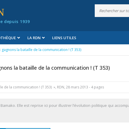
N
e depuis 1939
IOTHÈQUE
LA RDN
LIENS UTILES
: gagnons la bataille de la communication ! (T 353)
gnons la bataille de la communication ! (T 353)
ille de la communication ! (T 353) », RDN, 28 mars 2013 - 4 pages
amako. Elle est reprise ici pour illustrer l’évolution politique qui accom