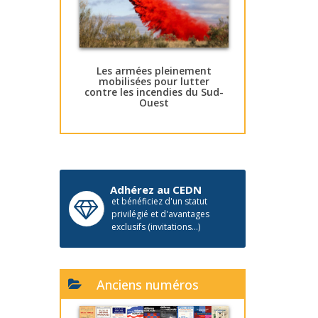
Les armées pleinement
mobilisées pour lutter
contre les incendies du Sud-
Ouest
Adhérez au CEDN
et bénéficiez d'un statut
privilégié et d'avantages
exclusifs (invitations...)
Anciens numéros