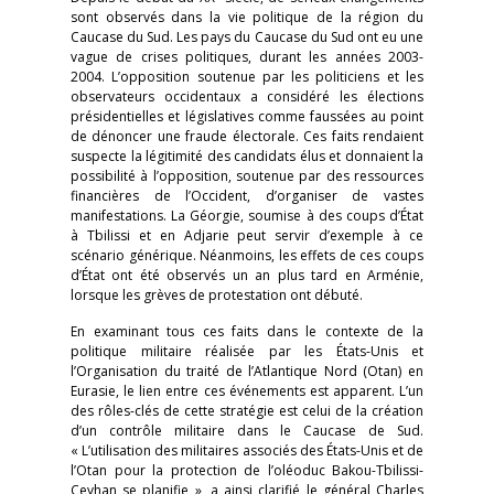
sont observés dans la vie politique de la région du
Caucase du Sud. Les pays du Caucase du Sud ont eu une
vague de crises politiques, durant les années 2003-
2004. L’opposition soutenue par les politiciens et les
observateurs occidentaux a considéré les élections
présidentielles et législatives comme faussées au point
de dénoncer une fraude électorale. Ces faits rendaient
suspecte la légitimité des candidats élus et donnaient la
possibilité à l’opposition, soutenue par des ressources
financières de l’Occident, d’organiser de vastes
manifestations. La Géorgie, soumise à des coups d’État
à Tbilissi et en Adjarie peut servir d’exemple à ce
scénario générique. Néanmoins, les effets de ces coups
d’État ont été observés un an plus tard en Arménie,
lorsque les grèves de protestation ont débuté.
En examinant tous ces faits dans le contexte de la
politique militaire réalisée par les États-Unis et
l’Organisation du traité de l’Atlantique Nord (Otan) en
Eurasie, le lien entre ces événements est apparent. L’un
des rôles-clés de cette stratégie est celui de la création
d’un contrôle militaire dans le Caucase de Sud.
« L’utilisation des militaires associés des États-Unis et de
l’Otan pour la protection de l’oléoduc Bakou-Tbilissi-
Ceyhan se planifie », a ainsi clarifié le général Charles