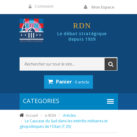
Panneau de gestion des cookies
Connexion
Mon Espace
RDN
Le débat stratégique
depuis 1939
Panier
- 0 article
Accueil
e-RDN
Articles
Le Caucase du Sud dans les intérêts militaires et
géopolitiques de l'Otan (T 25)