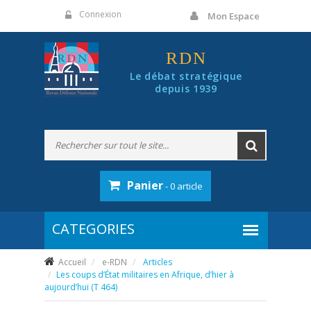
Panneau de gestion des cookies
Connexion
Mon Espace
RDN
Le débat stratégique
depuis 1939
Panier
- 0 article
Accueil
e-RDN
Articles
Les coups d’État militaires en Afrique, d’hier à
aujourd’hui (T 464)