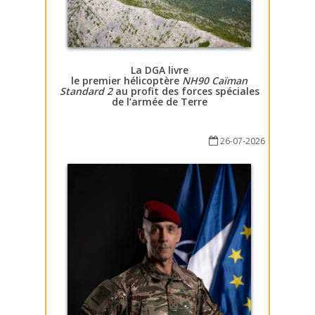
La DGA livre
le premier hélicoptère
NH90 Caïman
Standard 2
au profit des forces spéciales
de l’armée de Terre
26-07-2026