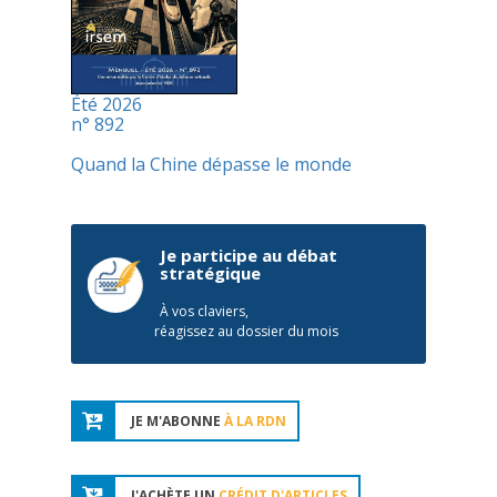
Été 2026
n° 892
Quand la Chine dépasse le monde
Je participe au débat
stratégique
À vos claviers,
réagissez au dossier du mois
JE M'ABONNE
À LA RDN
J'ACHÈTE UN
CRÉDIT D'ARTICLES