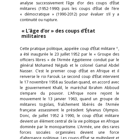
analyse successivement l’âge d’or des coups d’État
militaires (1952-1990) puis les coups d’État de l’ère
« démocratique » (1990-2012) pour évaluer s’il y a
continuité ou rupture.
« L’âge d’or » des coups d’État
militaires
Cette pratique politique, appelée coup d’État militaire
*
,
a été inaugurée le 23 juillet 1952 par le « Groupe des
officiers libres » de l’Armée égyptienne conduit par le
général Mohamed Néguib et le colonel Gamal Abdel
Nasser. C’est le premier coup d’État en Afrique et il
renverse le roi Farouk. Le second coup d’État intervient
le 17 novembre 1958 au Soudan quand, en accord avec
le gouvernement Khalil, le maréchal Ibrahim Abboud
s’empare du pouvoir. L’Afrique noire rejoint le
mouvement le 13 janvier 1963, quand un groupe de
militaires togolais, fraîchement libérés de l’Armée
française assassinent le président Sylvanus Olympio.
Donc, de juillet 1952 à 1990, le coup d’État militaire
devient un élément central de la vie politique en Afrique
dominée par le monopartisme. L’Armée, une des rares
forces sociales organisées devient une force
d’alternance politique. Les coups d’État se multiplient et