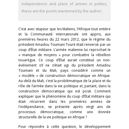
independence and place of armies in politics,
these are the points mentioned by the author.
C’est avec stupeur que les Maliens, l’Afrique tout entière
et la Communauté internationale ont appris, aux
premières heures du 22 mars 2012, que le régime du
président Amadou Toumani Touré était renversé par un
coup d’État militaire. L’armée malienne lui reprochait le
« manque de moyens » pour combattre la rébellion
touarègue. Ce coup d’État aurait constitué un non-
événement s’il ne s’était agi du président Amadou
Toumani et du Mali, pays considéré comme un
« modèle » de construction démocratique en Afrique.
Au-delà du Mali, c’est la problématique de la place et du
rôle de l’armée dans la vie politique et, partant, dans la
construction démocratique qui est posé. Comment
expliquer que le phénomène du coup d’État militaire qui
était récurrent dans les premières années de
l'indépendance, se présente après vingt ans de
processus démocratique, comme une donnée
structurelle de la vie politique en Afrique ?
Pour répondre à cette question, le développement