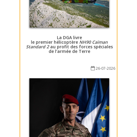
La DGA livre
le premier hélicoptère
NH90 Caïman
Standard 2
au profit des forces spéciales
de l’armée de Terre
26-07-2026