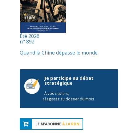
Été 2026
n° 892
Quand la Chine dépasse le monde
Je participe au débat
stratégique
À vos claviers,
réagissez au dossier du mois
JE M'ABONNE
À LA RDN