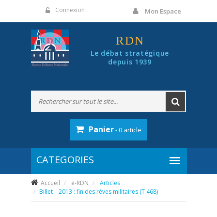
Panneau de gestion des cookies
Connexion
Mon Espace
RDN
Le débat stratégique
depuis 1939
Panier
- 0 article
Accueil
e-RDN
Articles
Billet – 2013 : fin des rêves militaires (T 468)