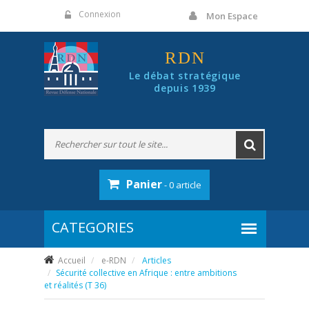
Panneau de gestion des cookies
Connexion
Mon Espace
RDN
Le débat stratégique
depuis 1939
Panier
- 0 article
Accueil
e-RDN
Articles
Sécurité collective en Afrique : entre ambitions
et réalités (T 36)