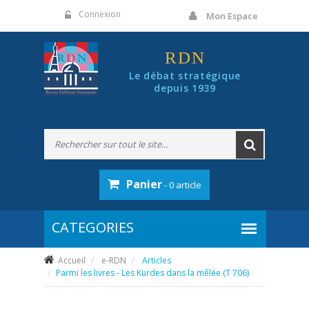
Panneau de gestion des cookies
Connexion
Mon Espace
RDN
Le débat stratégique
depuis 1939
Panier
- 0 article
Accueil
e-RDN
Articles
Parmi les livres - Les Kurdes dans la mêlée (T 706)