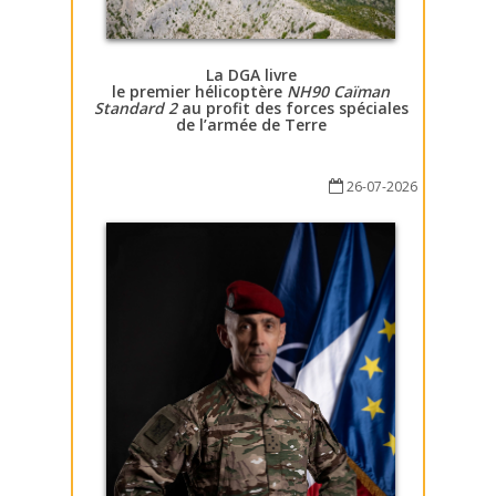
La DGA livre
le premier hélicoptère
NH90 Caïman
Standard 2
au profit des forces spéciales
de l’armée de Terre
26-07-2026