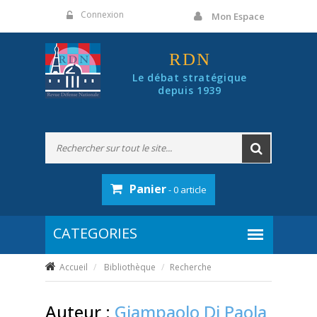
Panneau de gestion des cookies
Connexion
Mon Espace
RDN
Le débat stratégique
depuis 1939
Panier
- 0 article
Accueil
Bibliothèque
Recherche
Auteur :
Giampaolo Di Paola