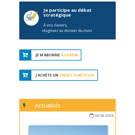
Je participe au débat
stratégique
À vos claviers,
réagissez au dossier du mois
JE M'ABONNE
À LA RDN
J'ACHÈTE UN
CRÉDIT D'ARTICLES
Actualités
04-08-2026