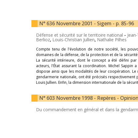
N° 636 Novembre 2001 - Sigem - p. 85-96
Défense et sécurité sur le territoire national
-
Jean-
Berlioz
,
Louis-Christian Jullien
,
Nathalie Pilhes
Compte tenu de l'évolution de notre société, les pouv
domaines de la défense, de la protection et de la sécurité 
La sécurité intérieure, dont le concept a été défini p
acteurs, l'État assurant la coordination. Michel Sappin a
dispose ainsi que les modalités de leur coopération. Le r
gendarmerie nationale, ont été précisés respectivement pa
Louis Jullien. Enfin, la dimension internationale de la sécur
N° 603 Novembre 1998 - Repères - Opinions
Du commandement en général et dans la gendarmer