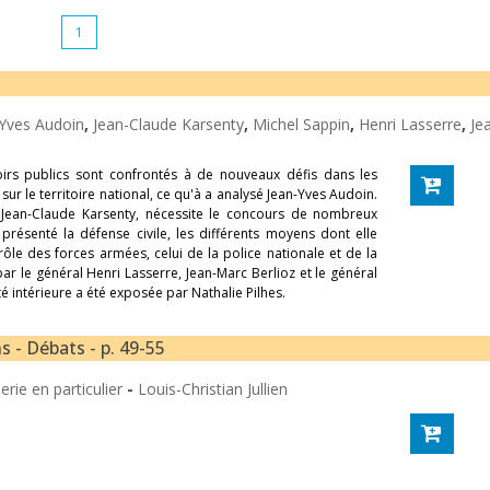
1
Yves Audoin
,
Jean-Claude Karsenty
,
Michel Sappin
,
Henri Lasserre
,
Je
oirs publics sont confrontés à de nouveaux défis dans les
sur le territoire national, ce qu'à a analysé Jean-Yves Audoin.
ar Jean-Claude Karsenty, nécessite le concours de nombreux
 présenté la défense civile, les différents moyens dont elle
ôle des forces armées, celui de la police nationale et de la
r le général Henri Lasserre, Jean-Marc Berlioz et le général
ité intérieure a été exposée par Nathalie Pilhes.
 - Débats - p. 49-55
ie en particulier
-
Louis-Christian Jullien