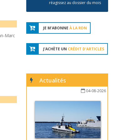
réagissez au dossier du mois
JE M'ABONNE
À LA RDN
an-Marc
J'ACHÈTE UN
CRÉDIT D'ARTICLES
Actualités
04-08-2026