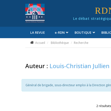
Panneau de gestion des cookies
RD
Le débat stratégiqu
LA REVUE
e
-RDN
BOUTIQUE
BIBL
Conditions générales de vente
Accueil
Bibliothèque
Recherche
Auteur :
Louis-Christian Jullien
Général de brigade, sous-directeur emploi à la Direction gé
2 résultats