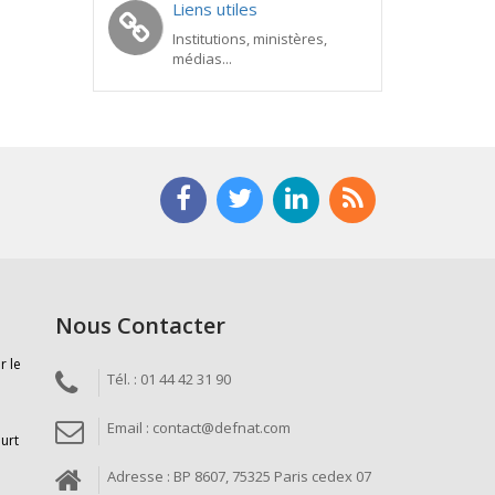
Liens utiles
Institutions, ministères,
médias...
Nous Contacter
r le
Tél. : 01 44 42 31 90
Email : contact@defnat.com
ourt
Adresse : BP 8607, 75325 Paris cedex 07