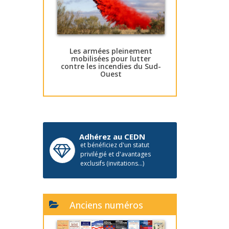
Les armées pleinement
mobilisées pour lutter
contre les incendies du Sud-
Ouest
Adhérez au CEDN
et bénéficiez d'un statut
privilégié et d'avantages
exclusifs (invitations...)
Anciens numéros