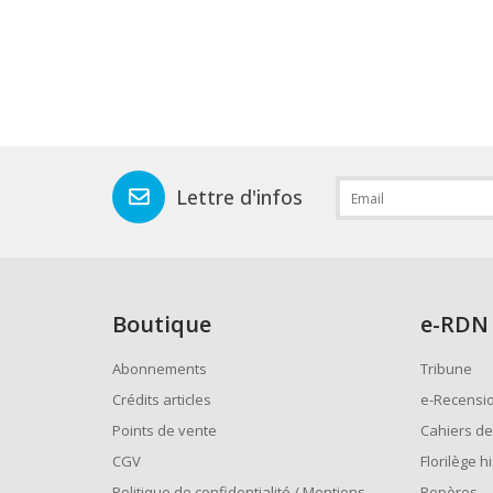
Lettre d'infos
Boutique
e
-RDN
Abonnements
Tribune
Crédits articles
e-Recensi
Points de vente
Cahiers de
CGV
Florilège h
Politique de confidentialité / Mentions
Repères