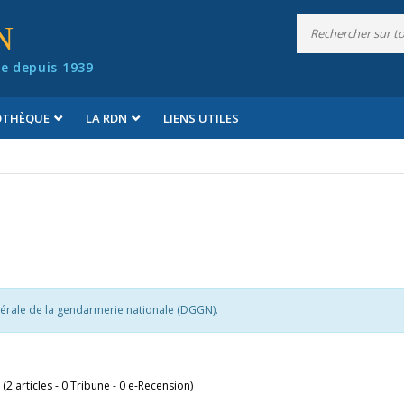
N
e depuis 1939
IOTHÈQUE
LA RDN
LIENS UTILES
nérale de la gendarmerie nationale (DGGN).
 (2 articles - 0 Tribune - 0 e-Recension)