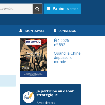
Panier
- 0 article
MON ESPACE
CONNEXION
Été 2026
n° 892
Quand la Chine
dépasse le
monde
Je participe au débat
stratégique
À vos claviers,