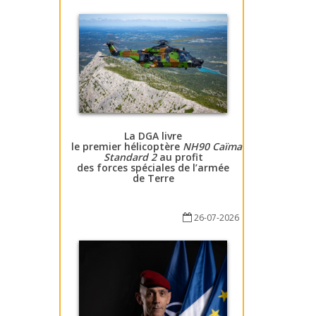
La DGA livre
le premier hélicoptère
NH90 Caïman
Standard 2
au profit
des forces spéciales de l’armée
de Terre
26-07-2026