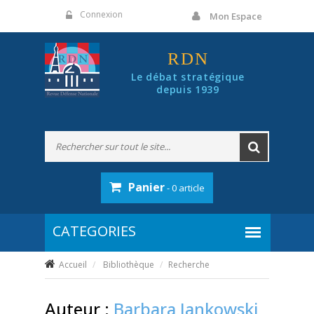
Panneau de gestion des cookies
Connexion
Mon Espace
RDN
Le débat stratégique
depuis 1939
Panier
- 0 article
Accueil
Bibliothèque
Recherche
Auteur :
Barbara Jankowski