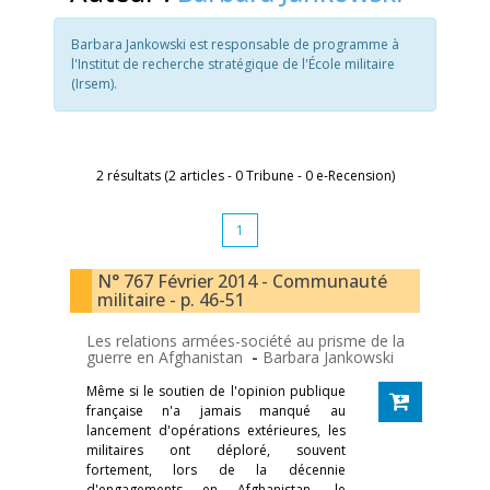
Barbara Jankowski est responsable de programme à
l'Institut de recherche stratégique de l'École militaire
(Irsem).
2 résultats (2 articles - 0 Tribune - 0 e-Recension)
1
N° 767 Février 2014 - Communauté
militaire - p. 46-51
Les relations armées-société au prisme de la
guerre en Afghanistan
-
Barbara Jankowski
Même si le soutien de l'opinion publique
française n'a jamais manqué au
lancement d'opérations extérieures, les
militaires ont déploré, souvent
fortement, lors de la décennie
d'engagements en Afghanistan, le