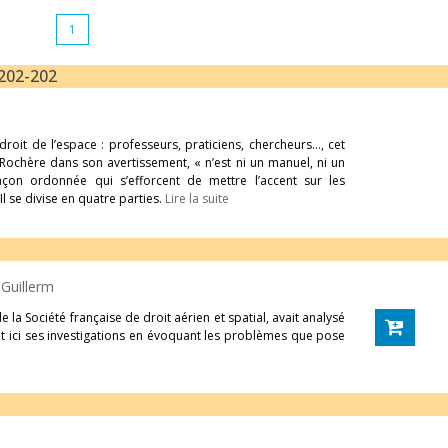
1
 202-202
roit de l’espace : professeurs, praticiens, chercheurs…, cet
 Rochère dans son avertissement, « n’est ni un manuel, ni un
façon ordonnée qui s’efforcent de mettre l’accent sur les
l se divise en quatre parties.
Lire la suite
 Guillerm
la Société française de droit aérien et spatial, avait analysé
suit ici ses investigations en évoquant les problèmes que pose