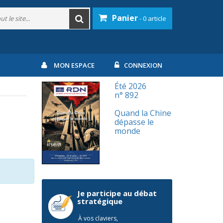
Panier
- 0 article
MON ESPACE
CONNEXION
Été 2026
n° 892
Quand la Chine
dépasse le
monde
Je participe au débat
stratégique
À vos claviers,