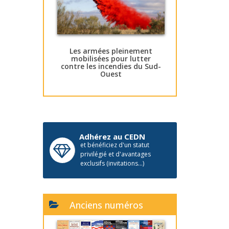
Les armées pleinement
mobilisées pour lutter
contre les incendies du Sud-
Ouest
Adhérez au CEDN
et bénéficiez d'un statut
privilégié et d'avantages
exclusifs (invitations...)
Anciens numéros