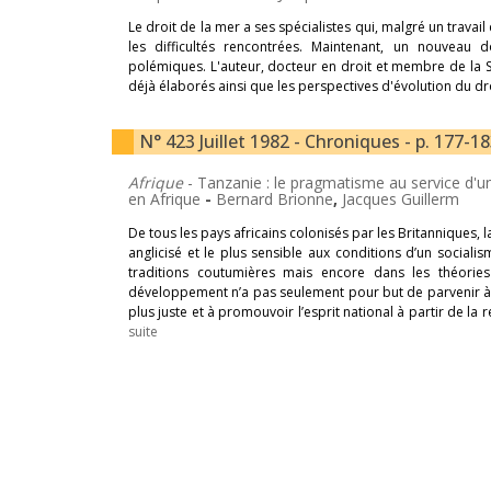
Le droit de la mer a ses spécialistes qui, malgré un travai
les difficultés rencontrées. Maintenant, un nouveau 
polémiques. L'auteur, docteur en droit et membre de la Soc
déjà élaborés ainsi que les perspectives d'évolution du dro
N° 423 Juillet 1982 - Chroniques - p. 177-1
Afrique
- Tanzanie : le pragmatisme au service d'u
en Afrique
-
Bernard Brionne
,
Jacques Guillerm
De tous les pays africains colonisés par les Britanniques, 
anglicisé et le plus sensible aux conditions d’un social
traditions coutumières mais encore dans les théories
développement n’a pas seulement pour but de parvenir à éq
plus juste et à promouvoir l’esprit national à partir de la
suite