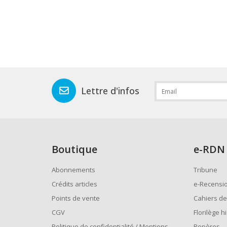
Lettre d'infos
Boutique
e
-RDN
Abonnements
Tribune
Crédits articles
e-Recensi
Points de vente
Cahiers de
CGV
Florilège h
Politique de confidentialité / Mentions
Repères