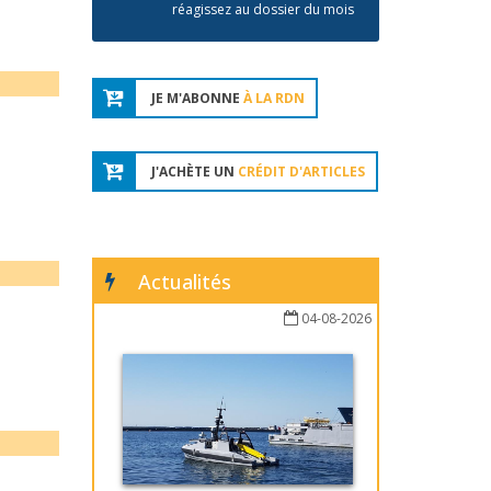
réagissez au dossier du mois
JE M'ABONNE
À LA RDN
J'ACHÈTE UN
CRÉDIT D'ARTICLES
Actualités
04-08-2026