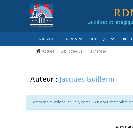
Panneau de gestion des cookies
RD
Le débat stratégiqu
LA REVUE
e
-RDN
BOUTIQUE
BIBL
Conditions générales de vente
Accueil
Bibliothèque
Recherche
Auteur :
Jacques Guillerm
Commissaire-colonel de l'air, docteur en droit et membre de l
4 résultats