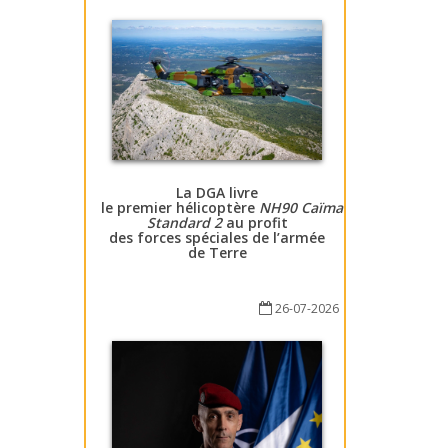
La DGA livre
le premier hélicoptère
NH90 Caïman
Standard 2
au profit
des forces spéciales de l’armée
de Terre
26-07-2026