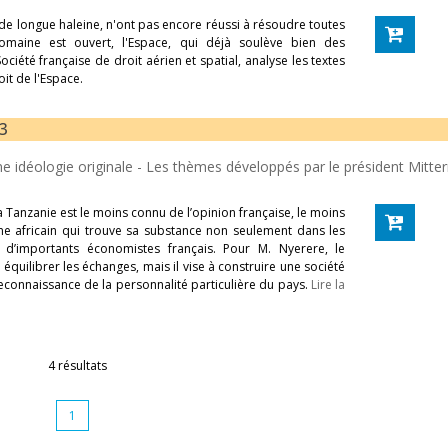
l de longue haleine, n'ont pas encore réussi à résoudre toutes
domaine est ouvert, l'Espace, qui déjà soulève bien des
iété française de droit aérien et spatial, analyse les textes
it de l'Espace.
83
ne idéologie originale - Les thèmes développés par le président Mitte
la Tanzanie est le moins connu de l’opinion française, le moins
isme africain qui trouve sa substance non seulement dans les
 d’importants économistes français. Pour M. Nyerere, le
uilibrer les échanges, mais il vise à construire une société
 reconnaissance de la personnalité particulière du pays.
Lire la
4 résultats
1