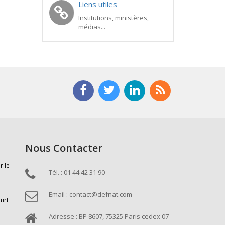
Liens utiles
Institutions, ministères,
médias...
Nous Contacter
r le
Tél. : 01 44 42 31 90
Email : contact@defnat.com
ourt
Adresse : BP 8607, 75325 Paris cedex 07