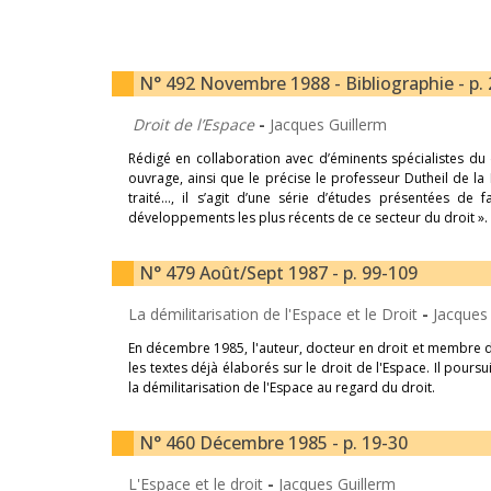
N° 492 Novembre 1988 - Bibliographie - p.
Droit de l’Espace
-
Jacques Guillerm
Rédigé en collaboration avec d’éminents spécialistes du d
ouvrage, ainsi que le précise le professeur Dutheil de la
traité…, il s’agit d’une série d’études présentées de 
développements les plus récents de ce secteur du droit ». I
N° 479 Août/Sept 1987 - p. 99-109
La démilitarisation de l'Espace et le Droit
-
Jacques
En décembre 1985, l'auteur, docteur en droit et membre de 
les textes déjà élaborés sur le droit de l'Espace. Il pour
la démilitarisation de l'Espace au regard du droit.
N° 460 Décembre 1985 - p. 19-30
L'Espace et le droit
-
Jacques Guillerm