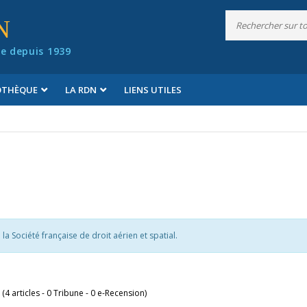
N
e depuis 1939
IOTHÈQUE
LA RDN
LIENS UTILES
a Société française de droit aérien et spatial.
 (4 articles - 0 Tribune - 0 e-Recension)