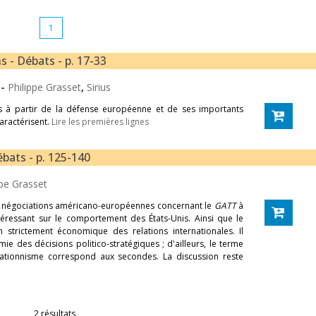
1
 - Débats - p. 17-33
s
-
Philippe Grasset
,
Sirius
s à partir de la défense européenne et de ses importants
caractérisent.
Lire les premières lignes
bats - p. 125-140
ppe Grasset
es négociations américano-européennes concernant le
GATT
à
téressant sur le comportement des États-Unis. Ainsi que le
on strictement économique des relations internationales. Il
mie des décisions politico-stratégiques ; d'ailleurs, le terme
olationnisme correspond aux secondes. La discussion reste
2 résultats