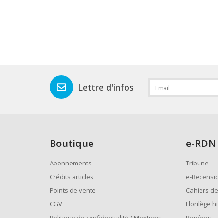
Lettre d'infos
Boutique
e
-RDN
Abonnements
Tribune
Crédits articles
e-Recensi
Points de vente
Cahiers de
CGV
Florilège h
Politique de confidentialité / Mentions
Repères