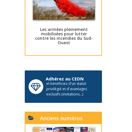
Les armées pleinement
mobilisées pour lutter
contre les incendies du Sud-
Ouest
Adhérez au CEDN
et bénéficiez d'un statut
privilégié et d'avantages
exclusifs (invitations...)
Anciens numéros