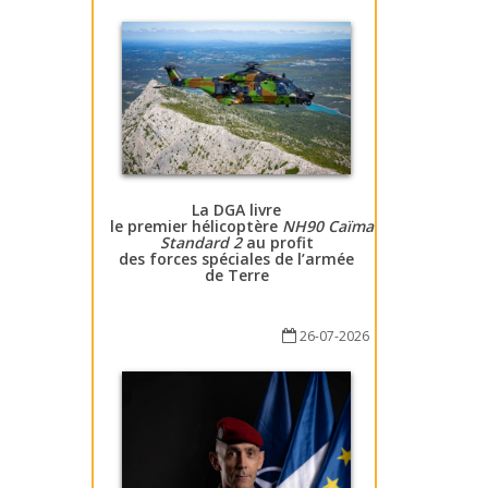
La DGA livre
le premier hélicoptère
NH90 Caïman
Standard 2
au profit
des forces spéciales de l’armée
de Terre
26-07-2026