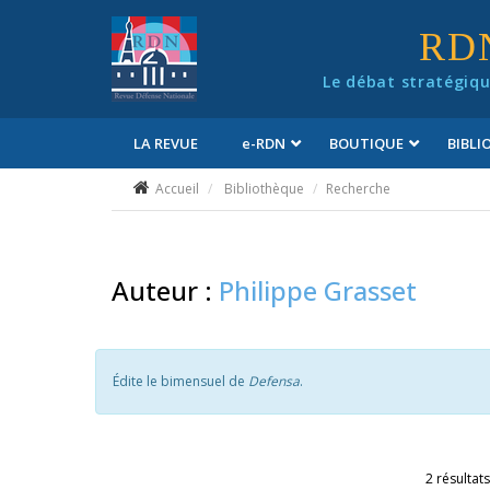
Panneau de gestion des cookies
RD
Le débat stratégiqu
LA REVUE
e
-RDN
BOUTIQUE
BIBL
Conditions générales de vente
Accueil
Bibliothèque
Recherche
Auteur :
Philippe Grasset
Édite le bimensuel de
Defensa
.
2 résultats