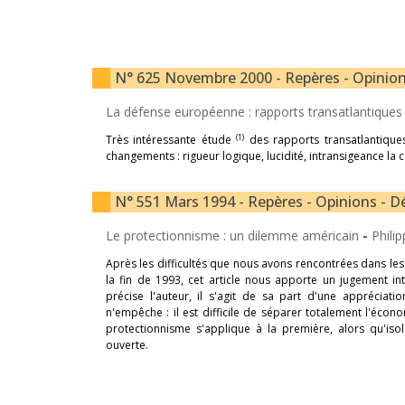
N° 625 Novembre 2000 - Repères - Opinions
La défense européenne : rapports transatlantique
(1)
Très intéressante étude
des rapports transatlantique
changements : rigueur logique, lucidité, intransigeance la 
N° 551 Mars 1994 - Repères - Opinions - Dé
Le protectionnisme : un dilemme américain
-
Phili
Après les difficultés que nous avons rencontrées dans l
la fin de 1993, cet article nous apporte un jugement in
précise l'auteur, il s'agit de sa part d'une appréciati
n'empêche : il est difficile de séparer totalement l'écono
protectionnisme s'applique à la première, alors qu'is
ouverte.