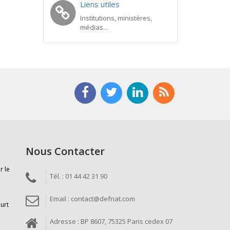
Liens utiles
Institutions, ministères,
médias...
Nous Contacter
r le
Tél. : 01 44 42 31 90
Email : contact@defnat.com
ourt
Adresse : BP 8607, 75325 Paris cedex 07