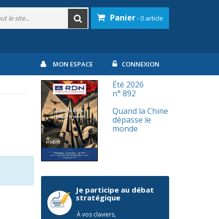
Panier
- 0 article
MON ESPACE
CONNEXION
Été 2026
n° 892
Quand la Chine
dépasse le
monde
Je participe au débat
stratégique
À vos claviers,