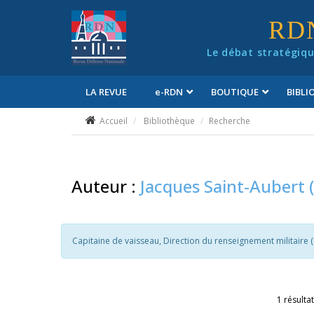
Panneau de gestion des cookies
RD
Le débat stratégiqu
LA REVUE
e
-RDN
BOUTIQUE
BIBL
Conditions générales de vente
Accueil
Bibliothèque
Recherche
Auteur :
Jacques Saint-Aubert 
Capitaine de vaisseau, Direction du renseignement militaire 
1 résultat