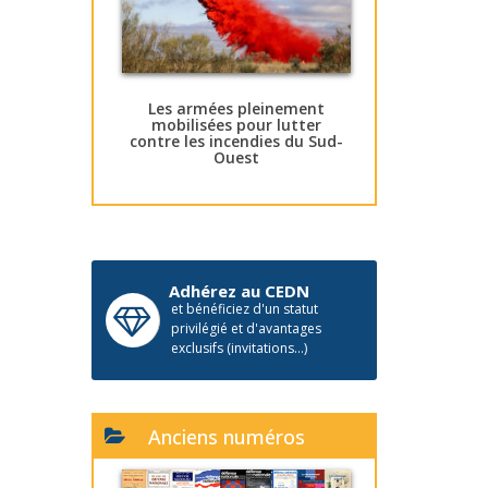
Les armées pleinement
mobilisées pour lutter
contre les incendies du Sud-
Ouest
Adhérez au CEDN
et bénéficiez d'un statut
privilégié et d'avantages
exclusifs (invitations...)
Anciens numéros