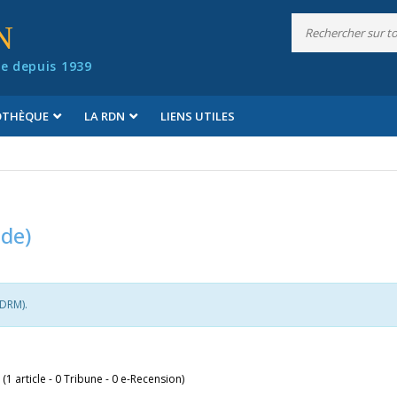
N
e depuis 1939
IOTHÈQUE
LA RDN
LIENS UTILES
(de)
(DRM).
 (1 article - 0 Tribune - 0 e-Recension)