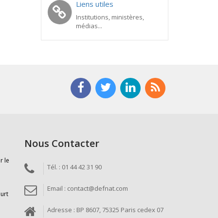
Liens utiles
Institutions, ministères,
médias...
Nous Contacter
r le
Tél. : 01 44 42 31 90
Email : contact@defnat.com
ourt
Adresse : BP 8607, 75325 Paris cedex 07