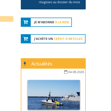
réagissez au dossier du mois
JE M'ABONNE
À LA RDN
J'ACHÈTE UN
CRÉDIT D'ARTICLES
Actualités
04-08-2026