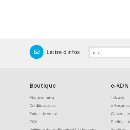
Lettre d'infos
Boutique
e
-RDN
Abonnements
Tribune
Crédits articles
e-Recensi
Points de vente
Cahiers de
CGV
Florilège h
Politique de confidentialité / Mentions
Repères