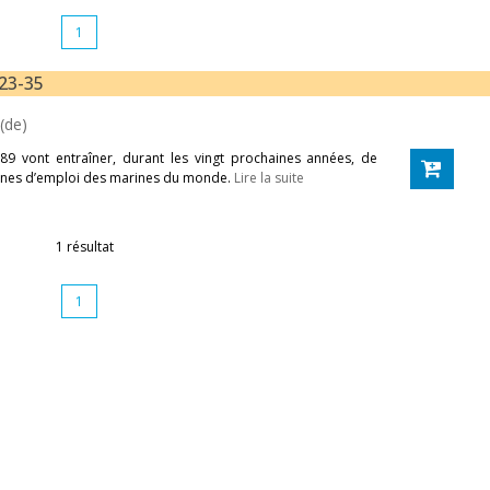
1
 23-35
(de)
9 vont entraîner, durant les vingt prochaines années, de
rines d’emploi des marines du monde.
Lire la suite
1 résultat
1