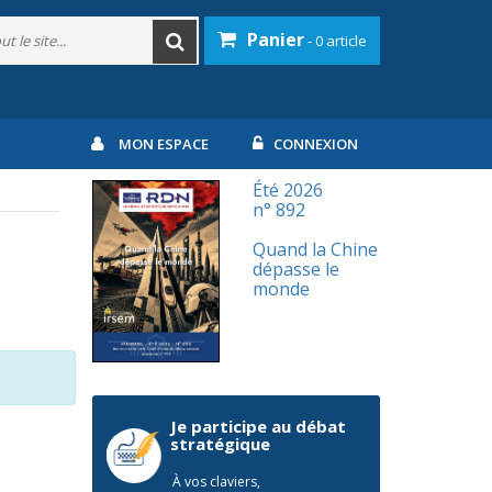
Panier
- 0 article
MON ESPACE
CONNEXION
Été 2026
n° 892
Quand la Chine
dépasse le
monde
Je participe au débat
stratégique
À vos claviers,