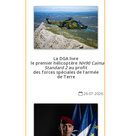
La DGA livre
le premier hélicoptère
NH90 Caïman
Standard 2
au profit
des forces spéciales de l’armée
de Terre
26-07-2026