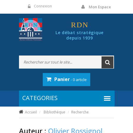
Panneau de gestion des cookies
Connexion
Mon Espace
RDN
Le débat stratégique
depuis 1939
Panier
- 0 article
Accueil
Bibliothèque
Recherche
Auteur :
Olivier Rossignol