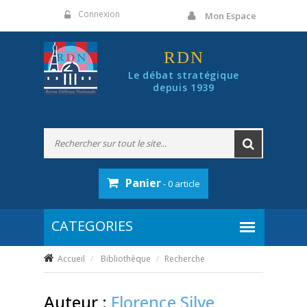
Panneau de gestion des cookies
Connexion
Mon Espace
RDN
Le débat stratégique
depuis 1939
Panier
- 0 article
Accueil
Bibliothèque
Recherche
Auteur :
Florence Silve