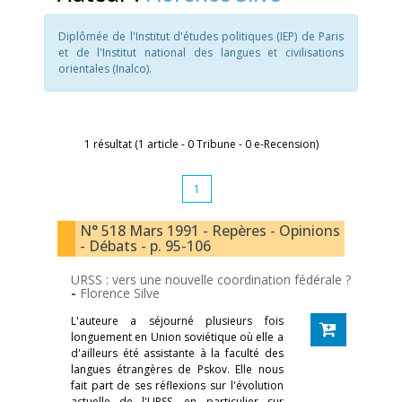
Diplômée de l'Institut d'études politiques (IEP) de Paris
et de l'Institut national des langues et civilisations
orientales (Inalco).
1 résultat (1 article - 0 Tribune - 0 e-Recension)
1
N° 518 Mars 1991 - Repères - Opinions
- Débats - p. 95-106
URSS : vers une nouvelle coordination fédérale ?
-
Florence Silve
L'auteure a séjourné plusieurs fois
longuement en Union soviétique où elle a
d'ailleurs été assistante à la faculté des
langues étrangères de Pskov. Elle nous
fait part de ses réflexions sur l'évolution
actuelle de l'URSS, en particulier sur