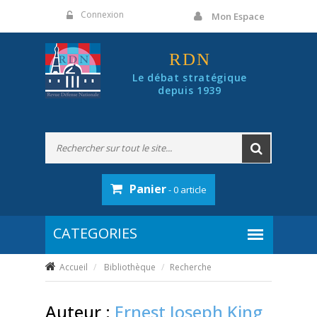
Panneau de gestion des cookies
Connexion
Mon Espace
RDN
Le débat stratégique
depuis 1939
Panier
- 0 article
Accueil
Bibliothèque
Recherche
Auteur :
Ernest Joseph King